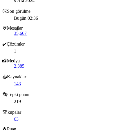
9 Ara 2024
🕓Son görülme
Bugün 02:36
💬Mesajlar
35,667
✔️Çözümler
1
📸Medya
2,385
📥Kaynaklar
143
🎭Tepki puanı
219
🏆kupalar
63
🌟Puan