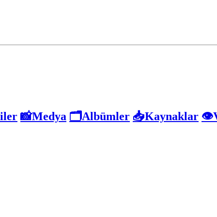
iler
📸Medya
🗂️Albümler
📥Kaynaklar
👁️