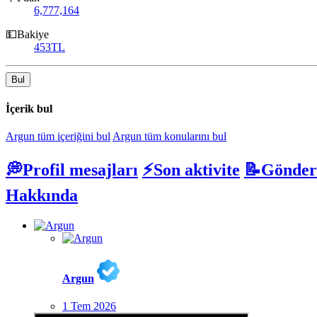
6,777,164
💵Bakiye
453TL
Bul
İçerik bul
Argun tüm içeriğini bul
Argun tüm konularını bul
💭Profil mesajları
⚡Son aktivite
📝Gönder
Hakkında
Argun
1 Tem 2026