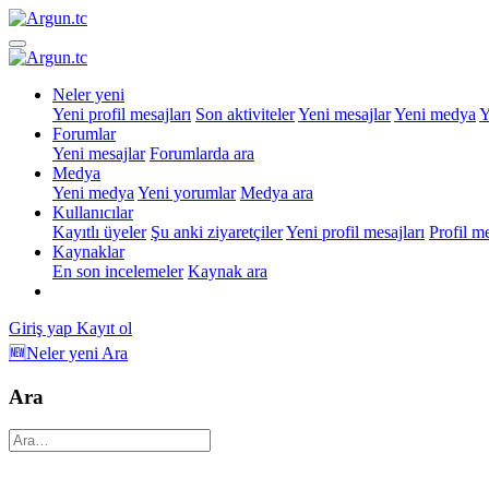
Neler yeni
Yeni profil mesajları
Son aktiviteler
Yeni mesajlar
Yeni medya
Y
Forumlar
Yeni mesajlar
Forumlarda ara
Medya
Yeni medya
Yeni yorumlar
Medya ara
Kullanıcılar
Kayıtlı üyeler
Şu anki ziyaretçiler
Yeni profil mesajları
Profil m
Kaynaklar
En son incelemeler
Kaynak ara
Giriş yap
Kayıt ol
🆕Neler yeni
Ara
Ara