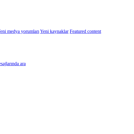
eni medya yorumları
Yeni kaynaklar
Featured content
esajlarında ara