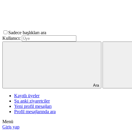
Sadece başlıkları ara
Kullanıcı:
Ara
Kayıtlı üyeler
Şu anki ziyaretçiler
Yeni profil mesajları
Profil mesajlarında ara
Menü
Giriş yap