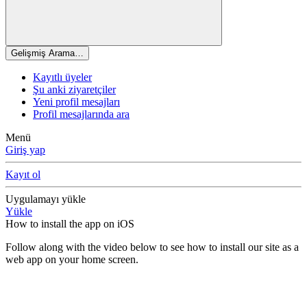
Gelişmiş Arama…
Kayıtlı üyeler
Şu anki ziyaretçiler
Yeni profil mesajları
Profil mesajlarında ara
Menü
Giriş yap
Kayıt ol
Uygulamayı yükle
Yükle
How to install the app on iOS
Follow along with the video below to see how to install our site as a
web app on your home screen.