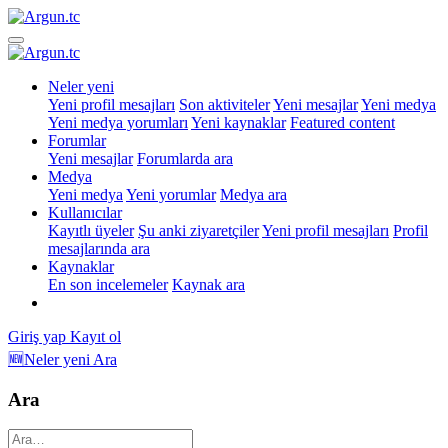
Neler yeni
Yeni profil mesajları
Son aktiviteler
Yeni mesajlar
Yeni medya
Yeni medya yorumları
Yeni kaynaklar
Featured content
Forumlar
Yeni mesajlar
Forumlarda ara
Medya
Yeni medya
Yeni yorumlar
Medya ara
Kullanıcılar
Kayıtlı üyeler
Şu anki ziyaretçiler
Yeni profil mesajları
Profil
mesajlarında ara
Kaynaklar
En son incelemeler
Kaynak ara
Giriş yap
Kayıt ol
🆕Neler yeni
Ara
Ara