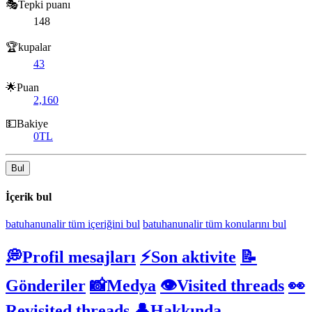
🎭Tepki puanı
148
🏆kupalar
43
🌟Puan
2,160
💵Bakiye
0TL
Bul
İçerik bul
batuhanunalir tüm içeriğini bul
batuhanunalir tüm konularını bul
💭Profil mesajları
⚡Son aktivite
📝
Gönderiler
📸Medya
👁️Visited threads
👀
Revisited threads
👤Hakkında