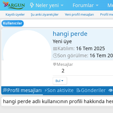
Neler yeni
Forumlar
M
Kayıtlı üyeler
Şu anki ziyaretçiler
Yeni profil mesajları
Profil m
Kullanıcılar
hangi perde
Yeni üye
📅Katılım
16 Tem 2025
🕓Son görülme
16 Tem 2
💬Mesajlar
2
Bul
💭Profil mesajları
⚡Son aktivite
📝Gönderiler
👁
hangi perde adlı kullanıcının profili hakkında h