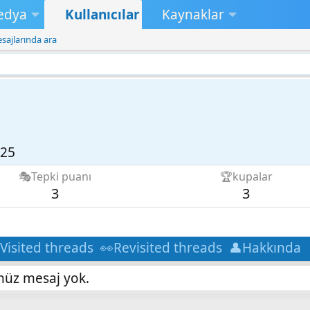
edya
Kullanıcılar
Kaynaklar
esajlarında ara
025
🎭Tepki puanı
🏆kupalar
3
3
️Visited threads
👀Revisited threads
👤Hakkında
enüz mesaj yok.