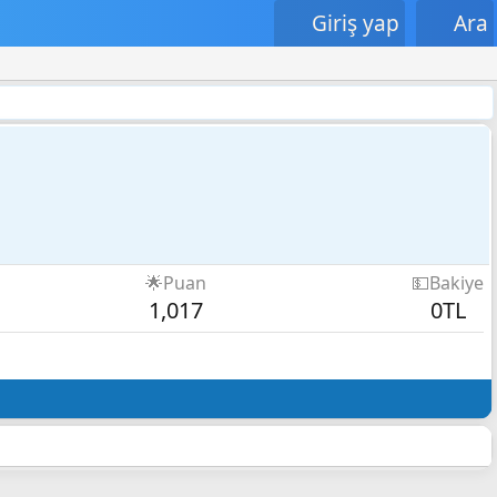
Giriş yap
Ara
🌟Puan
💵Bakiye
1,017
0TL