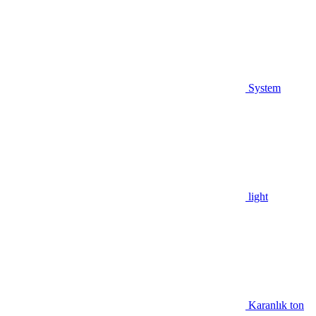
System
light
Karanlık ton