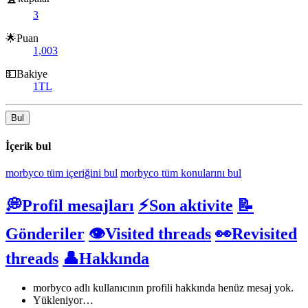
3
🌟Puan
1,003
💵Bakiye
1TL
Bul
İçerik bul
morbyco tüm içeriğini bul
morbyco tüm konularını bul
💭Profil mesajları
⚡Son aktivite
📝
Gönderiler
👁️Visited threads
👀Revisited
threads
👤Hakkında
morbyco adlı kullanıcının profili hakkında henüz mesaj yok.
Yükleniyor…