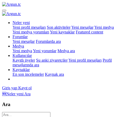
Neler yeni
Yeni profil mesajları
Son aktiviteler
Yeni mesajlar
Yeni medya
Yeni medya yorumları
Yeni kaynaklar
Featured content
Forumlar
Yeni mesajlar
Forumlarda ara
Medya
Yeni medya
Yeni yorumlar
Medya ara
Kullanıcılar
Kayıtlı üyeler
Şu anki ziyaretçiler
Yeni profil mesajları
Profil
mesajlarında ara
Kaynaklar
En son incelemeler
Kaynak ara
Giriş yap
Kayıt ol
🆕Neler yeni
Ara
Ara