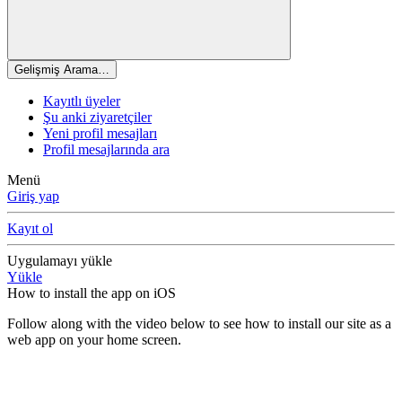
Gelişmiş Arama…
Kayıtlı üyeler
Şu anki ziyaretçiler
Yeni profil mesajları
Profil mesajlarında ara
Menü
Giriş yap
Kayıt ol
Uygulamayı yükle
Yükle
How to install the app on iOS
Follow along with the video below to see how to install our site as a
web app on your home screen.