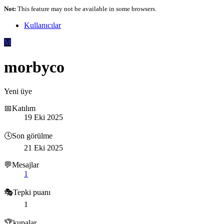
Not:
This feature may not be available in some browsers.
Kullanıcılar
M
morbyco
Yeni üye
📅Katılım
19 Eki 2025
🕓Son görülme
21 Eki 2025
💬Mesajlar
1
🎭Tepki puanı
1
🏆kupalar