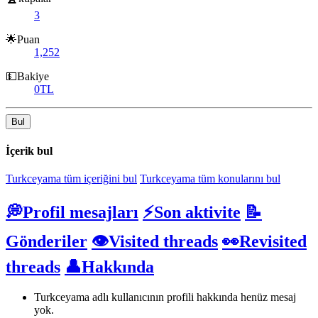
3
🌟Puan
1,252
💵Bakiye
0TL
Bul
İçerik bul
Turkceyama tüm içeriğini bul
Turkceyama tüm konularını bul
💭Profil mesajları
⚡Son aktivite
📝
Gönderiler
👁️Visited threads
👀Revisited
threads
👤Hakkında
Turkceyama adlı kullanıcının profili hakkında henüz mesaj
yok.