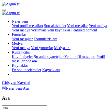
Neler yeni
Yeni profil mesajları
Son aktiviteler
Yeni mesajlar
Yeni medya
Yeni medya yorumları
Yeni kaynaklar
Featured content
Forumlar
Yeni mesajlar
Forumlarda ara
Medya
Yeni medya
Yeni yorumlar
Medya ara
Kullanıcılar
Kayıtlı üyeler
Şu anki ziyaretçiler
Yeni profil mesajları
Profil
mesajlarında ara
Kaynaklar
En son incelemeler
Kaynak ara
Giriş yap
Kayıt ol
🆕Neler yeni
Ara
Ara