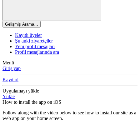
Gelişmiş Arama…
Kayıtlı üyeler
Şu anki ziyaretçiler
Yeni profil mesajları
Profil mesajlarında ara
Menü
Giriş yap
Kayıt ol
Uygulamayı yükle
Yükle
How to install the app on iOS
Follow along with the video below to see how to install our site as a
web app on your home screen.