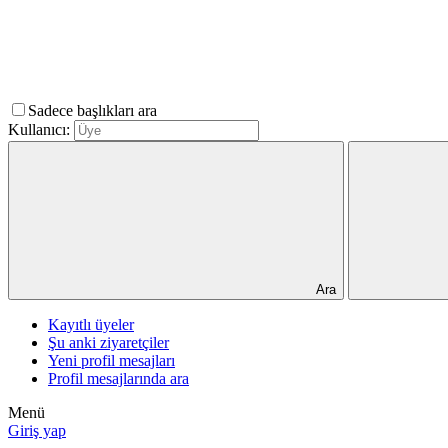
Sadece başlıkları ara
Kullanıcı:
Ara
Kayıtlı üyeler
Şu anki ziyaretçiler
Yeni profil mesajları
Profil mesajlarında ara
Menü
Giriş yap