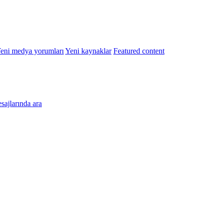
eni medya yorumları
Yeni kaynaklar
Featured content
esajlarında ara