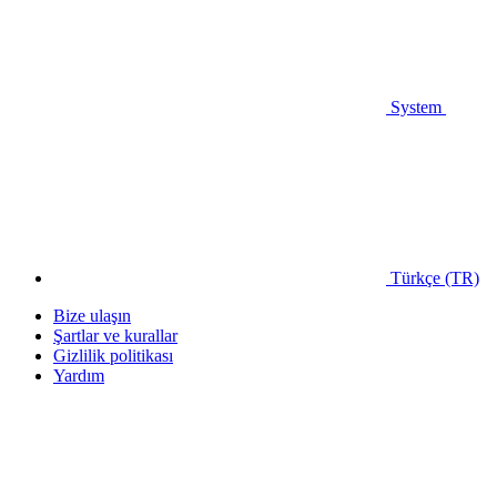
System
Türkçe (TR)
Bize ulaşın
Şartlar ve kurallar
Gizlilik politikası
Yardım