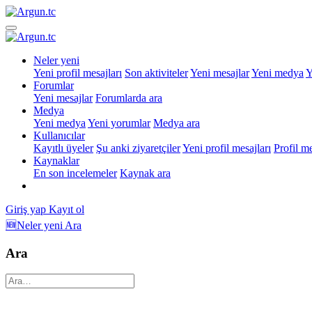
Neler yeni
Yeni profil mesajları
Son aktiviteler
Yeni mesajlar
Yeni medya
Y
Forumlar
Yeni mesajlar
Forumlarda ara
Medya
Yeni medya
Yeni yorumlar
Medya ara
Kullanıcılar
Kayıtlı üyeler
Şu anki ziyaretçiler
Yeni profil mesajları
Profil m
Kaynaklar
En son incelemeler
Kaynak ara
Giriş yap
Kayıt ol
🆕Neler yeni
Ara
Ara