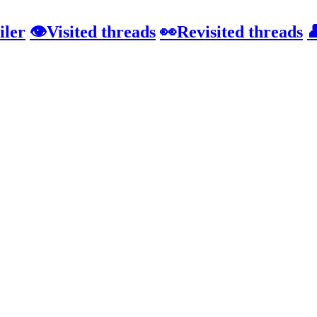
iler
👁️Visited threads
👀Revisited threads
