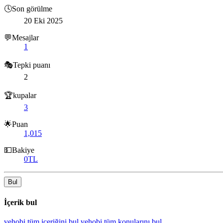
🕓Son görülme
20 Eki 2025
💬Mesajlar
1
🎭Tepki puanı
2
🏆kupalar
3
🌟Puan
1,015
💵Bakiye
0TL
Bul
İçerik bul
vehobi tüm içeriğini bul
vehobi tüm konularını bul