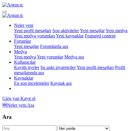
Neler yeni
Yeni profil mesajları
Son aktiviteler
Yeni mesajlar
Yeni medya
Yeni medya yorumları
Yeni kaynaklar
Featured content
Forumlar
Yeni mesajlar
Forumlarda ara
Medya
Yeni medya
Yeni yorumlar
Medya ara
Kullanıcılar
Kayıtlı üyeler
Şu anki ziyaretçiler
Yeni profil mesajları
Profil
mesajlarında ara
Kaynaklar
En son incelemeler
Kaynak ara
Giriş yap
Kayıt ol
🆕Neler yeni
Ara
Ara