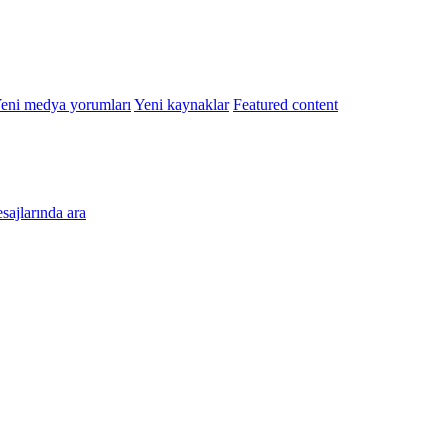
eni medya yorumları
Yeni kaynaklar
Featured content
esajlarında ara