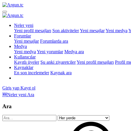
Neler yeni
Yeni profil mesajları
Son aktiviteler
Yeni mesajlar
Yeni medya
Y
Forumlar
Yeni mesajlar
Forumlarda ara
Medya
Yeni medya
Yeni yorumlar
Medya ara
Kullanıcılar
Kayıtlı üyeler
Şu anki ziyaretçiler
Yeni profil mesajları
Profil m
Kaynaklar
En son incelemeler
Kaynak ara
Giriş yap
Kayıt ol
🆕Neler yeni
Ara
Ara