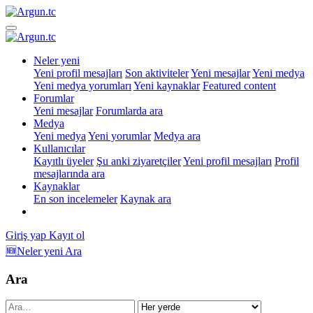
Neler yeni
Yeni profil mesajları
Son aktiviteler
Yeni mesajlar
Yeni medya
Yeni medya yorumları
Yeni kaynaklar
Featured content
Forumlar
Yeni mesajlar
Forumlarda ara
Medya
Yeni medya
Yeni yorumlar
Medya ara
Kullanıcılar
Kayıtlı üyeler
Şu anki ziyaretçiler
Yeni profil mesajları
Profil
mesajlarında ara
Kaynaklar
En son incelemeler
Kaynak ara
Giriş yap
Kayıt ol
🆕Neler yeni
Ara
Ara