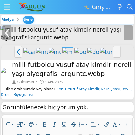
Giriş yap
Medya
Genel
Ö
S
n
o
c
n
Ö
S
e
r
n
o
k
a
milli-futbolcu-yusuf-atay-kimdir-nereli-
c
n
i
k
yaşı-biyografisi-arguntc.webp
e
r
i
k
a
Gulsumnur
1 Ara 2025
i
k
İlk olarak şurada yayınlandı:
Konu 'Yusuf Atay Kimdir, Nereli, Yaşı, Boyu,
Kilosu, Biyografisi'
i
Görüntülenecek hiç yorum yok.
Sola hizala
Normal
9
Metin rengi
Sıralı liste
Arial
Paragraf biçimi
Yazı boyutu
Metin Rengi
Kalın
Yatık
Altını çiz
Üzeri çizik
Liste
Hizalama yötemleri
Bağlantı ekle
Yazı tipi
Daha 
10
Book Antiqua