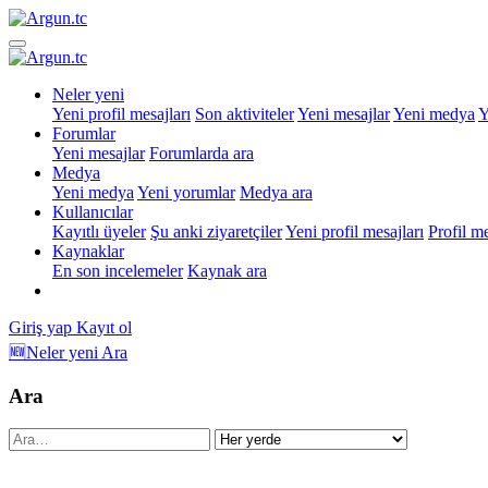
Neler yeni
Yeni profil mesajları
Son aktiviteler
Yeni mesajlar
Yeni medya
Y
Forumlar
Yeni mesajlar
Forumlarda ara
Medya
Yeni medya
Yeni yorumlar
Medya ara
Kullanıcılar
Kayıtlı üyeler
Şu anki ziyaretçiler
Yeni profil mesajları
Profil m
Kaynaklar
En son incelemeler
Kaynak ara
Giriş yap
Kayıt ol
🆕Neler yeni
Ara
Ara