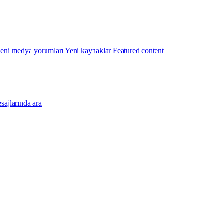
eni medya yorumları
Yeni kaynaklar
Featured content
esajlarında ara