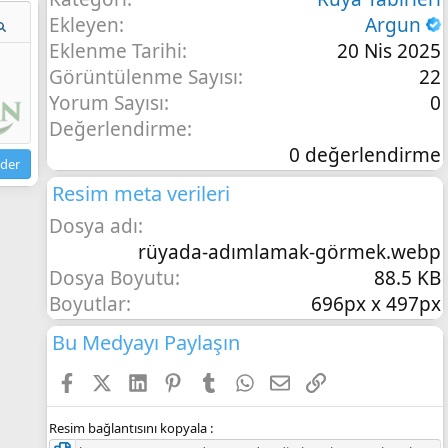
Ekleyen
Argun
a seçenek…
izleme
Eklenme Tarihi
20 Nis 2025
Görüntülenme Sayısı
22
Yorum Sayısı
0
Değerlendirme
.
0 değerlendirme
der
Resim meta verileri
Dosya adı
ı
rüyada-adımlamak-görmek.webp
l
Dosya Boyutu
88.5 KB
ı
Boyutlar
696px x 497px
Bu Medyayı Paylaşın
Facebook
X
LinkedIn
Pinterest
Tumblr
WhatsApp
E-posta
Link
Resim bağlantısını kopyala