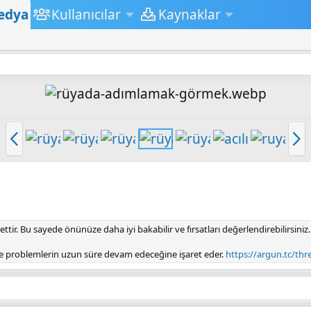
edya
Kullanıcılar
Kaynaklar
Ö
S
n
o
c
n
e
r
k
a
i
k
ir. Bu sayede önünüze daha iyi bakabilir ve fırsatları değerlendirebilirsiniz.
i
 problemlerin uzun süre devam edeceğine işaret eder.
https://argun.tc/th