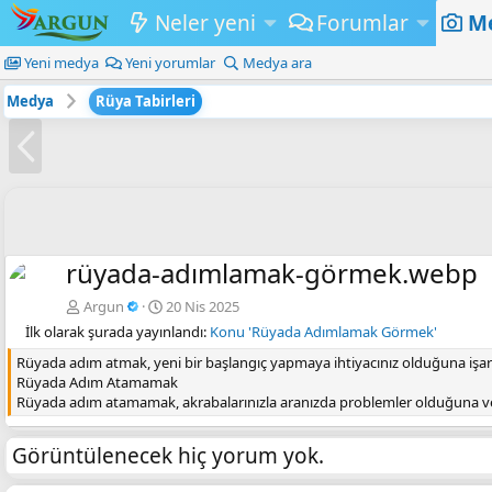
Neler yeni
Forumlar
M
Yeni medya
Yeni yorumlar
Medya ara
Medya
Rüya Tabirleri
Ö
n
c
e
k
rüyada-adımlamak-görmek.webp
i
Argun
20 Nis 2025
İlk olarak şurada yayınlandı:
Konu 'Rüyada Adımlamak Görmek'
Rüyada adım atmak, yeni bir başlangıç yapmaya ihtiyacınız olduğuna işarett
Rüyada Adım Atamamak
Rüyada adım atamamak, akrabalarınızla aranızda problemler olduğuna ve
Görüntülenecek hiç yorum yok.