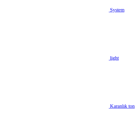
System
light
Karanlık ton