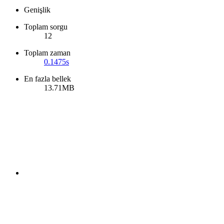
Genişlik
Toplam sorgu
12
Toplam zaman
0.1475s
En fazla bellek
13.71MB