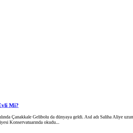
Evli Mi?
nda Çanakkale Gelibolu da dünyaya geldi. Asıl adı Saliha Aliye uzunat
iyesi Konservatuarında okudu...