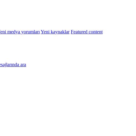
eni medya yorumları
Yeni kaynaklar
Featured content
esajlarında ara