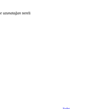
ye
uzunatağan
nereli
light