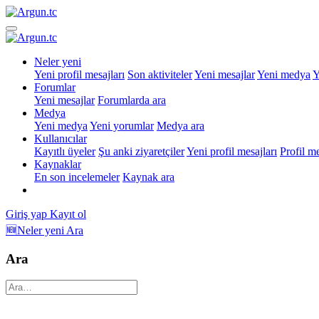
Neler yeni
Yeni profil mesajları
Son aktiviteler
Yeni mesajlar
Yeni medya
Y
Forumlar
Yeni mesajlar
Forumlarda ara
Medya
Yeni medya
Yeni yorumlar
Medya ara
Kullanıcılar
Kayıtlı üyeler
Şu anki ziyaretçiler
Yeni profil mesajları
Profil m
Kaynaklar
En son incelemeler
Kaynak ara
Giriş yap
Kayıt ol
🆕Neler yeni
Ara
Ara