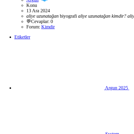
Konu
13 Ara 2024
aliye
uzunatağan
biyografi
aliye
uzunatağan
kimdir?
ali
💬Cevaplar: 0
Forum:
Kimdir
Etiketler
Argun 2025
System