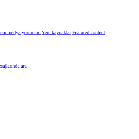
eni medya yorumları
Yeni kaynaklar
Featured content
esajlarında ara