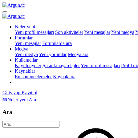
Neler yeni
Yeni profil mesajları
Son aktiviteler
Yeni mesajlar
Yeni medya
Y
Forumlar
Yeni mesajlar
Forumlarda ara
Medya
Yeni medya
Yeni yorumlar
Medya ara
Kullanıcılar
Kayıtlı üyeler
Şu anki ziyaretçiler
Yeni profil mesajları
Profil m
Kaynaklar
En son incelemeler
Kaynak ara
Giriş yap
Kayıt ol
🆕Neler yeni
Ara
Ara