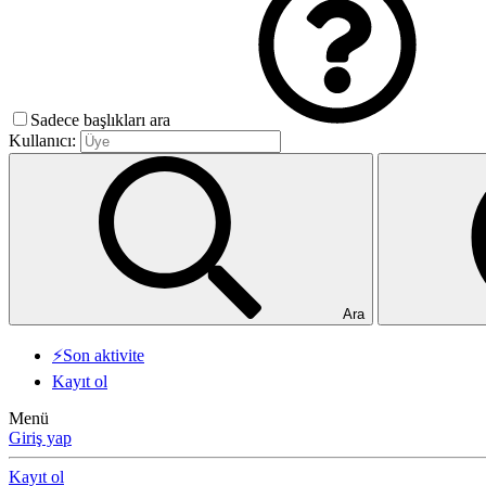
Sadece başlıkları ara
Kullanıcı:
Ara
⚡Son aktivite
Kayıt ol
Menü
Giriş yap
Kayıt ol