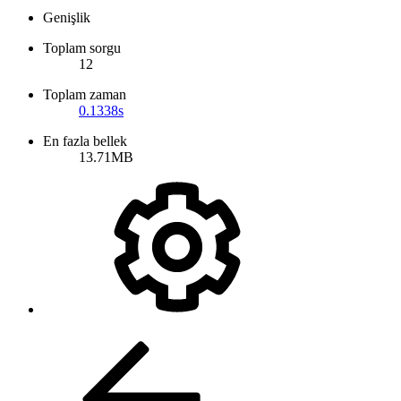
Genişlik
Toplam sorgu
12
Toplam zaman
0.1338s
En fazla bellek
13.71MB