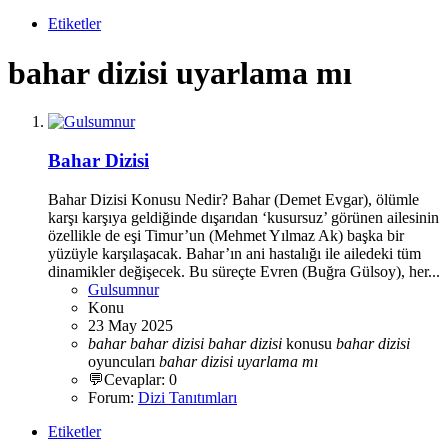
Etiketler
bahar dizisi uyarlama mı
Bahar Dizisi
Bahar Dizisi Konusu Nedir? Bahar (Demet Evgar), ölümle
karşı karşıya geldiğinde dışarıdan ‘kusursuz’ görünen ailesinin
özellikle de eşi Timur’un (Mehmet Yılmaz Ak) başka bir
yüzüyle karşılaşacak. Bahar’ın ani hastalığı ile ailedeki tüm
dinamikler değişecek. Bu süreçte Evren (Buğra Gülsoy), her...
Gulsumnur
Konu
23 May 2025
bahar
bahar
dizisi
bahar
dizisi
konusu
bahar
dizisi
oyuncuları
bahar
dizisi
uyarlama
mı
💬Cevaplar: 0
Forum:
Dizi Tanıtımları
Etiketler