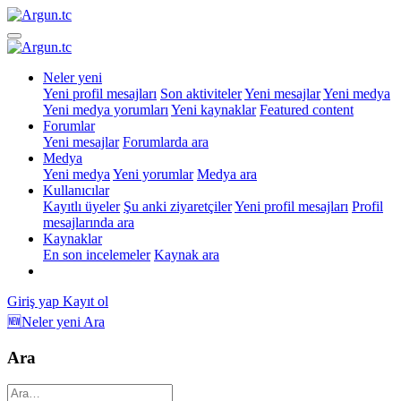
Neler yeni
Yeni profil mesajları
Son aktiviteler
Yeni mesajlar
Yeni medya
Yeni medya yorumları
Yeni kaynaklar
Featured content
Forumlar
Yeni mesajlar
Forumlarda ara
Medya
Yeni medya
Yeni yorumlar
Medya ara
Kullanıcılar
Kayıtlı üyeler
Şu anki ziyaretçiler
Yeni profil mesajları
Profil
mesajlarında ara
Kaynaklar
En son incelemeler
Kaynak ara
Giriş yap
Kayıt ol
🆕Neler yeni
Ara
Ara