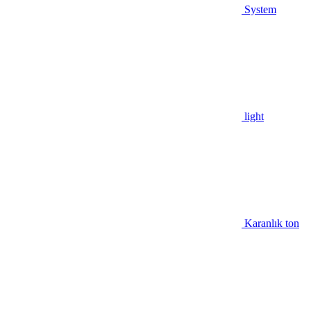
System
light
Karanlık ton