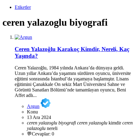
Etiketler
ceren yalazoglu biyografi
Ceren Yalazoğlu Karakoç Kimdir, Nereli, Kaç
Yaşında?
Ceren Yalazoğlu, 1984 yılında Ankara’da dünyaya geldi.
Uzun yıllar Ankara’da yaşamını sürdüren oyuncu, üniversite
eğitimi sonrasında İstanbul’da yaşamaya başlamıştır. Lisans
eğitimini Çanakkale On sekiz Mart Üniversitesi Sahne ve
Görüntü Sanatları Bölümü’nde tamamlayan oyuncu, Beni
Affet adlı...
Argun
Konu
13 Ara 2024
ceren
yalazoglu
biyografi
ceren
yalazoglu
kimdir
ceren
yalazoglu
nereli
💬Cevaplar: 0