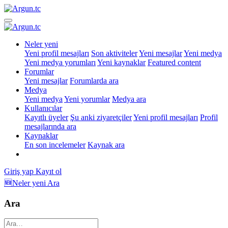
Neler yeni
Yeni profil mesajları
Son aktiviteler
Yeni mesajlar
Yeni medya
Yeni medya yorumları
Yeni kaynaklar
Featured content
Forumlar
Yeni mesajlar
Forumlarda ara
Medya
Yeni medya
Yeni yorumlar
Medya ara
Kullanıcılar
Kayıtlı üyeler
Şu anki ziyaretçiler
Yeni profil mesajları
Profil
mesajlarında ara
Kaynaklar
En son incelemeler
Kaynak ara
Giriş yap
Kayıt ol
🆕Neler yeni
Ara
Ara