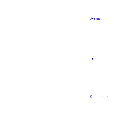
System
light
Karanlık ton