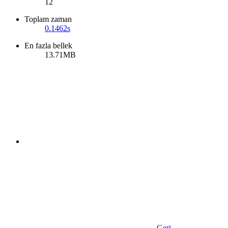
12
Toplam zaman
0.1462s
En fazla bellek
13.71MB
Geri