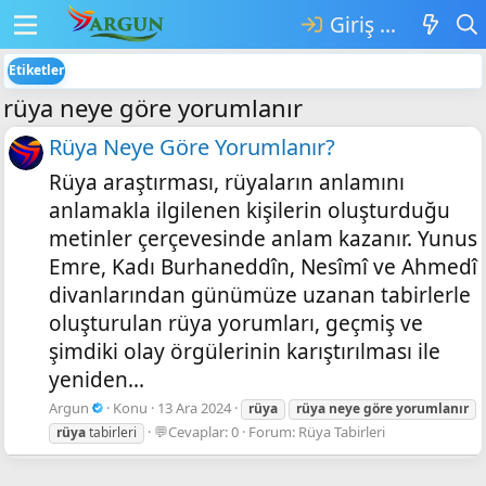
Giriş yap
Etiketler
rüya neye göre yorumlanır
Rüya Neye Göre Yorumlanır?
Rüya araştırması, rüyaların anlamını
anlamakla ilgilenen kişilerin oluşturduğu
metinler çerçevesinde anlam kazanır. Yunus
Emre, Kadı Burhaneddîn, Nesîmî ve Ahmedî
divanlarından günümüze uzanan tabirlerle
oluşturulan rüya yorumları, geçmiş ve
şimdiki olay örgülerinin karıştırılması ile
yeniden...
Argun
Konu
13 Ara 2024
rüya
rüya
neye
göre
yorumlanır
💬Cevaplar: 0
Forum:
Rüya Tabirleri
rüya
tabirleri