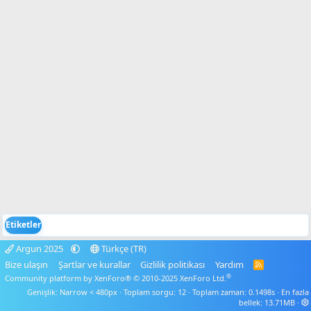
Etiketler
Argun 2025
Türkçe (TR)
Bize ulaşın
Şartlar ve kurallar
Gizlilik politikası
Yardım
R
S
®
Community platform by XenForo® © 2010-2025 XenForo Ltd.
S
Genişlik
Toplam sorgu
12
Toplam zaman
0.1498s
En fazla
bellek
13.71MB