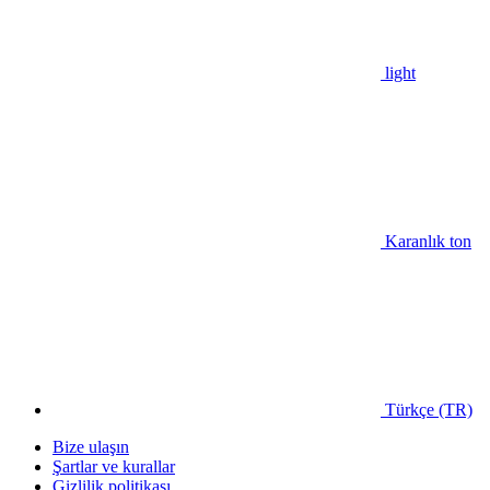
light
Karanlık ton
Türkçe (TR)
Bize ulaşın
Şartlar ve kurallar
Gizlilik politikası