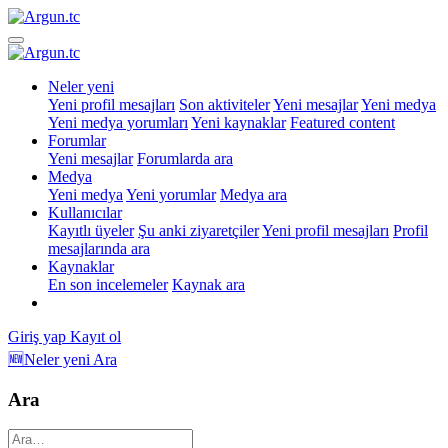
Neler yeni
Yeni profil mesajları
Son aktiviteler
Yeni mesajlar
Yeni medya
Yeni medya yorumları
Yeni kaynaklar
Featured content
Forumlar
Yeni mesajlar
Forumlarda ara
Medya
Yeni medya
Yeni yorumlar
Medya ara
Kullanıcılar
Kayıtlı üyeler
Şu anki ziyaretçiler
Yeni profil mesajları
Profil
mesajlarında ara
Kaynaklar
En son incelemeler
Kaynak ara
Giriş yap
Kayıt ol
🆕Neler yeni
Ara
Ara