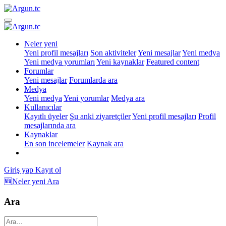
Neler yeni
Yeni profil mesajları
Son aktiviteler
Yeni mesajlar
Yeni medya
Yeni medya yorumları
Yeni kaynaklar
Featured content
Forumlar
Yeni mesajlar
Forumlarda ara
Medya
Yeni medya
Yeni yorumlar
Medya ara
Kullanıcılar
Kayıtlı üyeler
Şu anki ziyaretçiler
Yeni profil mesajları
Profil
mesajlarında ara
Kaynaklar
En son incelemeler
Kaynak ara
Giriş yap
Kayıt ol
🆕Neler yeni
Ara
Ara