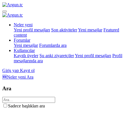
Neler yeni
Yeni profil mesajları
Son aktiviteler
Yeni mesajlar
Featured
content
Forumlar
Yeni mesajlar
Forumlarda ara
Kullanıcılar
Kayıtlı üyeler
Şu anki ziyaretçiler
Yeni profil mesajları
Profil
mesajlarında ara
Giriş yap
Kayıt ol
🆕Neler yeni
Ara
Ara
Sadece başlıkları ara