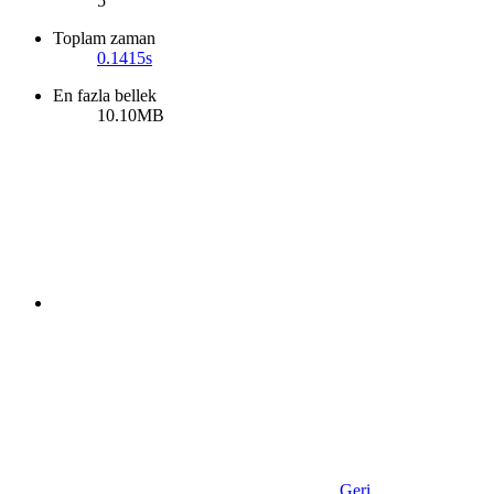
5
Toplam zaman
0.1415s
En fazla bellek
10.10MB
Geri