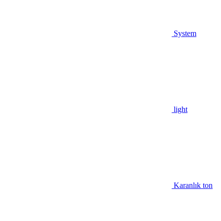
System
light
Karanlık ton