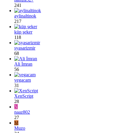
241
aylinaltinok
217
küp şeker
118
syasarizmir
68
Ali İmran
56
vegacam
31
XenScript
28
N
naaz802
27
M
Muzo