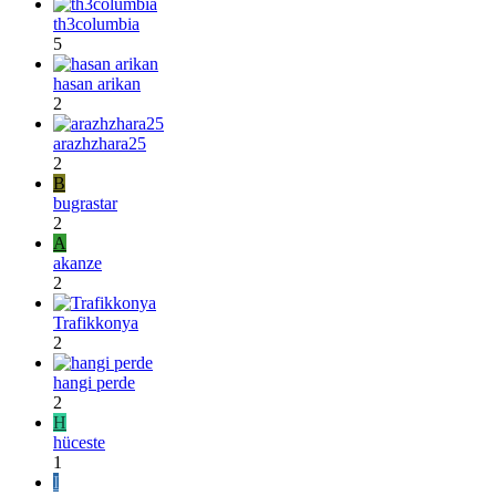
th3columbia
5
hasan arikan
2
arazhzhara25
2
B
bugrastar
2
A
akanze
2
Trafikkonya
2
hangi perde
2
H
hüceste
1
I