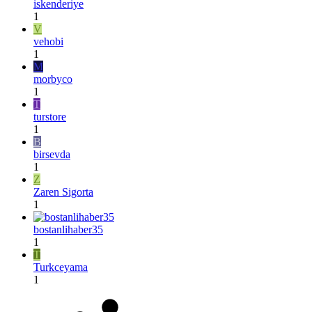
iskenderiye
1
V
vehobi
1
M
morbyco
1
T
turstore
1
B
birsevda
1
Z
Zaren Sigorta
1
bostanlihaber35
1
T
Turkceyama
1