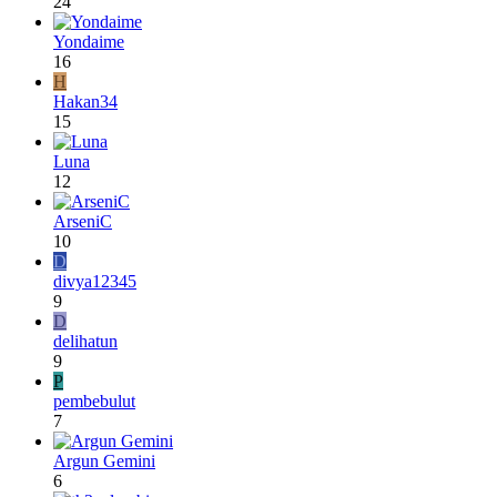
24
Yondaime
16
H
Hakan34
15
Luna
12
ArseniC
10
D
divya12345
9
D
delihatun
9
P
pembebulut
7
Argun Gemini
6