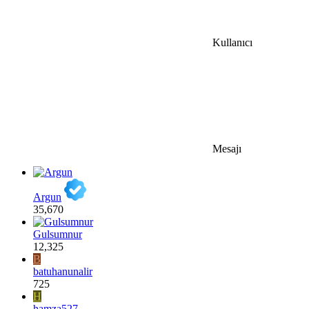
Kullanıcı
Mesajı
Argun
35,670
Gulsumnur
12,325
B
batuhanunalir
725
H
hamza527