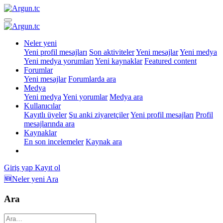
Neler yeni
Yeni profil mesajları
Son aktiviteler
Yeni mesajlar
Yeni medya
Yeni medya yorumları
Yeni kaynaklar
Featured content
Forumlar
Yeni mesajlar
Forumlarda ara
Medya
Yeni medya
Yeni yorumlar
Medya ara
Kullanıcılar
Kayıtlı üyeler
Şu anki ziyaretçiler
Yeni profil mesajları
Profil
mesajlarında ara
Kaynaklar
En son incelemeler
Kaynak ara
Giriş yap
Kayıt ol
🆕Neler yeni
Ara
Ara