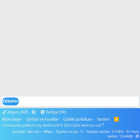
Etiketler
Argun 2025
Türkçe (TR)
Bize ulaşın
Şartlar ve kurallar
Gizlilik politikası
Yardım
R
S
®
Community platform by XenForo® © 2010-2025 XenForo Ltd.
S
Genişlik
Toplam sorgu
11
Toplam zaman
0.1383s
En fazla
bellek
13.64MB