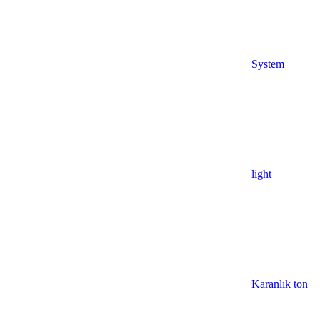
System
light
Karanlık ton