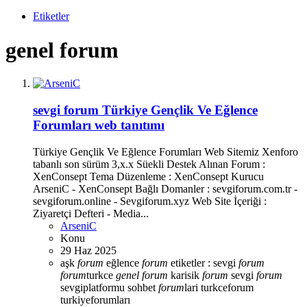
Etiketler
genel forum
sevgi forum Türkiye Gençlik Ve Eğlence
Forumları web tanıtımı
Türkiye Gençlik Ve Eğlence Forumları Web Sitemiz Xenforo
tabanlı son sürüm 3,x.x Süekli Destek Alınan Forum :
XenConsept Tema Düzenleme : XenConsept Kurucu
ArseniC - XenConsept Bağlı Domanler : sevgiforum.com.tr -
sevgiforum.online - Sevgiforum.xyz Web Site İçeriği :
Ziyaretçi Defteri - Media...
ArseniC
Konu
29 Haz 2025
aşk
forum
eğlence
forum
etiketler : sevgi
forum
forum
turkce
genel
forum
karisik
forum
sevgi
forum
sevgiplatformu
sohbet
forum
lari
turkceforum
turkiyeforumları