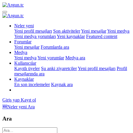
Neler yeni
Yeni profil mesajları
Son aktiviteler
Yeni mesajlar
Yeni medya
Yeni medya yorumları
Yeni kaynaklar
Featured content
Forumlar
Yeni mesajlar
Forumlarda ara
Medya
Yeni medya
Yeni yorumlar
Medya ara
Kullanıcılar
Kayıtlı üyeler
Şu anki ziyaretçiler
Yeni profil mesajları
Profil
mesajlarında ara
Kaynaklar
En son incelemeler
Kaynak ara
Giriş yap
Kayıt ol
🆕Neler yeni
Ara
Ara