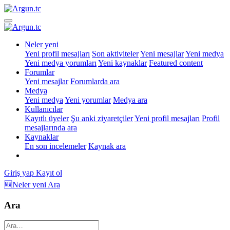
Neler yeni
Yeni profil mesajları
Son aktiviteler
Yeni mesajlar
Yeni medya
Yeni medya yorumları
Yeni kaynaklar
Featured content
Forumlar
Yeni mesajlar
Forumlarda ara
Medya
Yeni medya
Yeni yorumlar
Medya ara
Kullanıcılar
Kayıtlı üyeler
Şu anki ziyaretçiler
Yeni profil mesajları
Profil
mesajlarında ara
Kaynaklar
En son incelemeler
Kaynak ara
Giriş yap
Kayıt ol
🆕Neler yeni
Ara
Ara