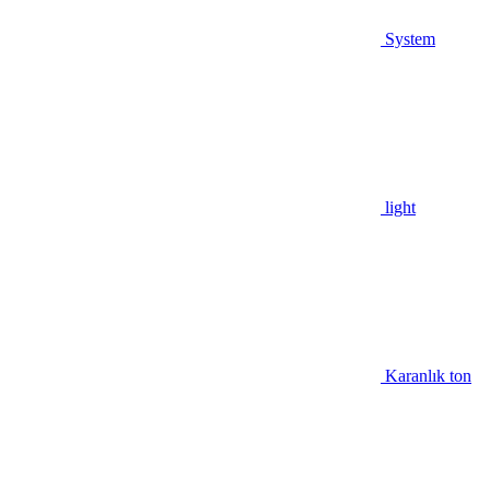
System
light
Karanlık ton