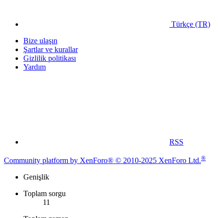
Türkçe (TR)
Bize ulaşın
Şartlar ve kurallar
Gizlilik politikası
Yardım
RSS
®
Community platform by XenForo® © 2010-2025 XenForo Ltd.
Genişlik
Toplam sorgu
11