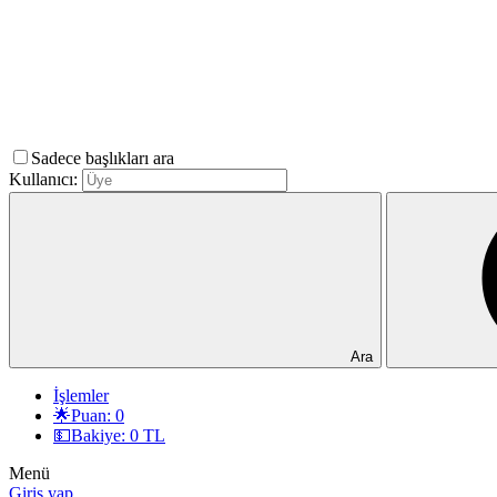
Sadece başlıkları ara
Kullanıcı:
Ara
İşlemler
🌟Puan: 0
💵Bakiye: 0 TL
Menü
Giriş yap