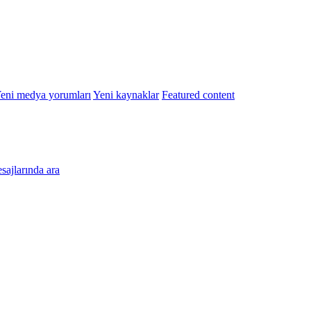
eni medya yorumları
Yeni kaynaklar
Featured content
esajlarında ara