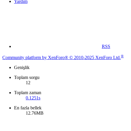
Yardım
RSS
®
Community platform by XenForo® © 2010-2025 XenForo Ltd.
Genişlik
Toplam sorgu
12
Toplam zaman
0.1251s
En fazla bellek
12.76MB