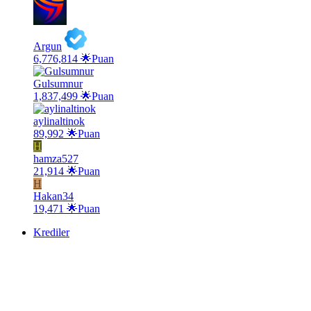
Argun
6,776,814 🌟Puan
Gulsumnur
1,837,499 🌟Puan
aylinaltinok
89,992 🌟Puan
H
hamza527
21,914 🌟Puan
H
Hakan34
19,471 🌟Puan
Krediler