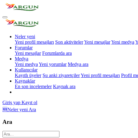
Neler yeni
Yeni profil mesajları
Son aktiviteler
Yeni mesajlar
Yeni medya
Y
Forumlar
Yeni mesajlar
Forumlarda ara
Medya
Yeni medya
Yeni yorumlar
Medya ara
Kullanıcılar
Kayıtlı üyeler
Şu anki ziyaretçiler
Yeni profil mesajları
Profil m
Kaynaklar
En son incelemeler
Kaynak ara
Giriş yap
Kayıt ol
🆕Neler yeni
Ara
Ara