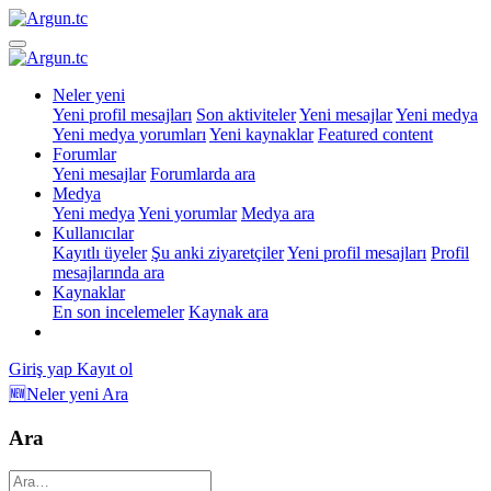
Neler yeni
Yeni profil mesajları
Son aktiviteler
Yeni mesajlar
Yeni medya
Yeni medya yorumları
Yeni kaynaklar
Featured content
Forumlar
Yeni mesajlar
Forumlarda ara
Medya
Yeni medya
Yeni yorumlar
Medya ara
Kullanıcılar
Kayıtlı üyeler
Şu anki ziyaretçiler
Yeni profil mesajları
Profil
mesajlarında ara
Kaynaklar
En son incelemeler
Kaynak ara
Giriş yap
Kayıt ol
🆕Neler yeni
Ara
Ara