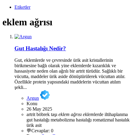
Etiketler
eklem ağrısı
Gut Hastalığı Nedir?
Gut, eklemlerde ve çevresinde ürik asit kristallerinin
birikmesine bağlı olarak yine eklemlerde kızarıklık ve
hassasiyete neden olan ağrılı bir artrit türüdür. Sağlıklı bir
vücutta, maddeler ürik aside dönüştürülerek vücuttan atılır.
Özellikle protein yapısındaki maddelerin vücuttan atılım
şekli...
Argun
Konu
26 May 2025
artrit
böbrek taşı
eklem
ağrısı
eklem
lerde iltihaplanma
gut hastalığı
metabolizma hastalığı
romatizmal hastalık
ürik asit
💬Cevaplar: 0