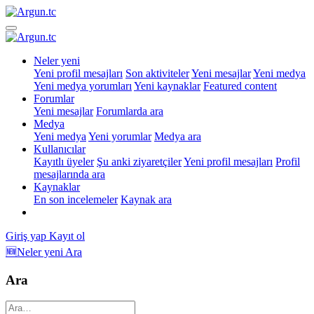
Neler yeni
Yeni profil mesajları
Son aktiviteler
Yeni mesajlar
Yeni medya
Yeni medya yorumları
Yeni kaynaklar
Featured content
Forumlar
Yeni mesajlar
Forumlarda ara
Medya
Yeni medya
Yeni yorumlar
Medya ara
Kullanıcılar
Kayıtlı üyeler
Şu anki ziyaretçiler
Yeni profil mesajları
Profil
mesajlarında ara
Kaynaklar
En son incelemeler
Kaynak ara
Giriş yap
Kayıt ol
🆕Neler yeni
Ara
Ara