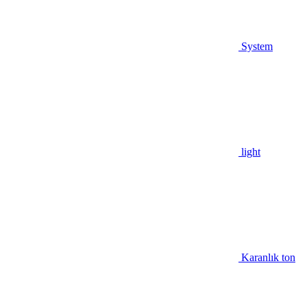
System
light
Karanlık ton