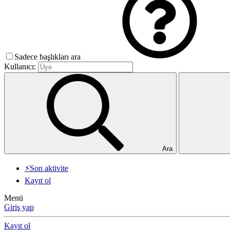
Sadece başlıkları ara
Kullanıcı:
Ara
⚡Son aktivite
Kayıt ol
Menü
Giriş yap
Kayıt ol