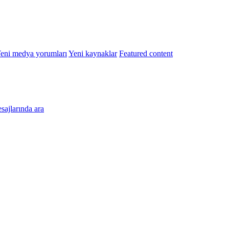
eni medya yorumları
Yeni kaynaklar
Featured content
esajlarında ara