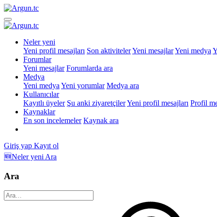
Neler yeni
Yeni profil mesajları
Son aktiviteler
Yeni mesajlar
Yeni medya
Y
Forumlar
Yeni mesajlar
Forumlarda ara
Medya
Yeni medya
Yeni yorumlar
Medya ara
Kullanıcılar
Kayıtlı üyeler
Şu anki ziyaretçiler
Yeni profil mesajları
Profil m
Kaynaklar
En son incelemeler
Kaynak ara
Giriş yap
Kayıt ol
🆕Neler yeni
Ara
Ara