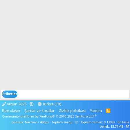
Etiketler
Argun 2025
Türkçe (TR)
Bize ulaşın
Şartlar ve kurallar
Gizlilik politikası
Yardım
R
S
®
Community platform by XenForo® © 2010-2025 XenForo Ltd.
S
Genişlik
Toplam sorgu
12
Toplam zaman
0.1399s
En fazla
bellek
13.71MB