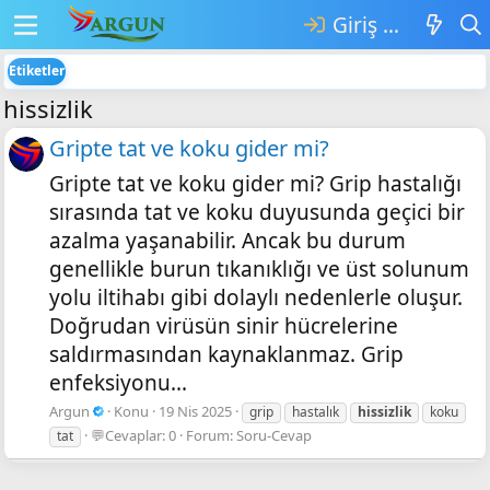
Giriş yap
Etiketler
hissizlik
Gripte tat ve koku gider mi?
Gripte tat ve koku gider mi? Grip hastalığı
sırasında tat ve koku duyusunda geçici bir
azalma yaşanabilir. Ancak bu durum
genellikle burun tıkanıklığı ve üst solunum
yolu iltihabı gibi dolaylı nedenlerle oluşur.
Doğrudan virüsün sinir hücrelerine
saldırmasından kaynaklanmaz. Grip
enfeksiyonu...
Argun
Konu
19 Nis 2025
grip
hastalık
hissizlik
koku
💬Cevaplar: 0
Forum:
Soru-Cevap
tat