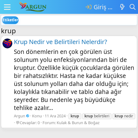
Giriş yap
Etiketler
krup
Krup Nedir ve Belirtileri Nelerdir?
Son dönemlerin en çok görülen üst
solunum yolu enfeksiyonlarından biri de
kruptur. Özellikle küçük çocuklarda görülen
bir rahatsızlıktır. Hasta ne kadar küçükse
üst solunum yolları daha dar olduğu için;
kolaylıkla tıkanabilir ve tablo daha ağır
seyreder. Bu nedenle yaş büyüdükçe
tehlike azalır...
Argun
Konu
11 Ara 2024
krup
krup
belirtileri
krup
nedir
💬Cevaplar: 0
Forum:
Kulak & Burun & Boğaz