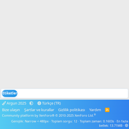
Etiketler
Argun 2025
Türkçe (TR)
Bize ulaşın
Şartlar ve kurallar
Gizlilik politikası
Yardım
R
S
®
Community platform by XenForo® © 2010-2025 XenForo Ltd.
S
Genişlik
Toplam sorgu
12
Toplam zaman
0.1603s
En fazla
bellek
13.71MB