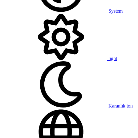
System
light
Karanlık ton