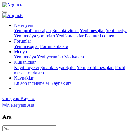
Neler yeni
Yeni profil mesajları
Son aktiviteler
Yeni mesajlar
Yeni medya
Yeni medya yorumları
Yeni kaynaklar
Featured content
Forumlar
Yeni mesajlar
Forumlarda ara
Medya
Yeni medya
Yeni yorumlar
Medya ara
Kullanıcılar
Kayıtlı üyeler
Şu anki ziyaretçiler
Yeni profil mesajları
Profil
mesajlarında ara
Kaynaklar
En son incelemeler
Kaynak ara
Giriş yap
Kayıt ol
🆕Neler yeni
Ara
Ara