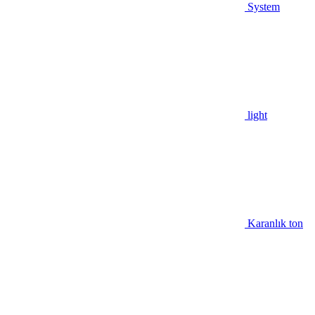
System
light
Karanlık ton