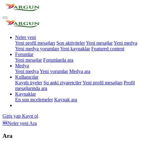
Neler yeni
Yeni profil mesajları
Son aktiviteler
Yeni mesajlar
Yeni medya
Yeni medya yorumları
Yeni kaynaklar
Featured content
Forumlar
Yeni mesajlar
Forumlarda ara
Medya
Yeni medya
Yeni yorumlar
Medya ara
Kullanıcılar
Kayıtlı üyeler
Şu anki ziyaretçiler
Yeni profil mesajları
Profil
mesajlarında ara
Kaynaklar
En son incelemeler
Kaynak ara
Giriş yap
Kayıt ol
🆕Neler yeni
Ara
Ara