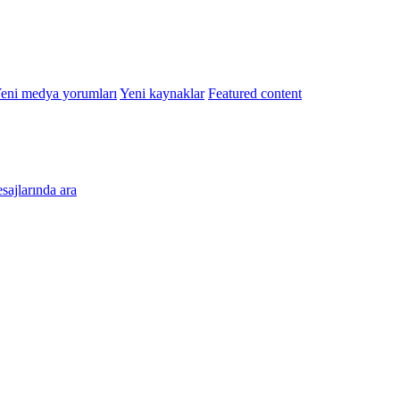
eni medya yorumları
Yeni kaynaklar
Featured content
esajlarında ara