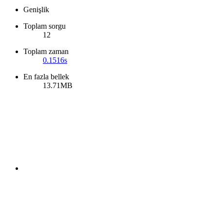
Genişlik
Toplam sorgu
12
Toplam zaman
0.1516s
En fazla bellek
13.71MB