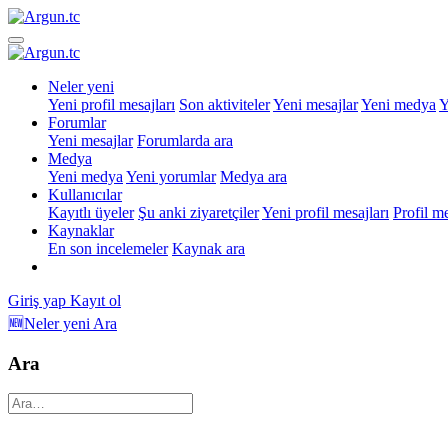
Neler yeni
Yeni profil mesajları
Son aktiviteler
Yeni mesajlar
Yeni medya
Y
Forumlar
Yeni mesajlar
Forumlarda ara
Medya
Yeni medya
Yeni yorumlar
Medya ara
Kullanıcılar
Kayıtlı üyeler
Şu anki ziyaretçiler
Yeni profil mesajları
Profil m
Kaynaklar
En son incelemeler
Kaynak ara
Giriş yap
Kayıt ol
🆕Neler yeni
Ara
Ara