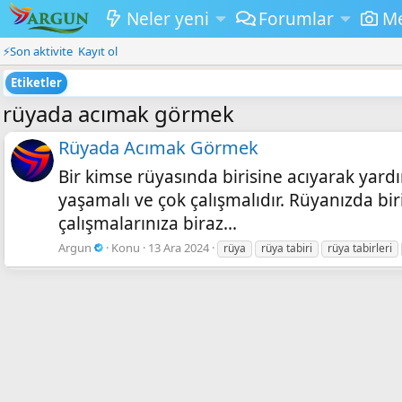
Neler yeni
Forumlar
M
⚡Son aktivite
Kayıt ol
Etiketler
rüyada acımak görmek
Rüyada Acımak Görmek
Bir kimse rüyasında birisine acıyarak yardı
yaşamalı ve çok çalışmalıdır. Rüyanızda bir
çalışmalarınıza biraz...
Argun
Konu
13 Ara 2024
rüya
rüya tabiri
rüya tabirleri