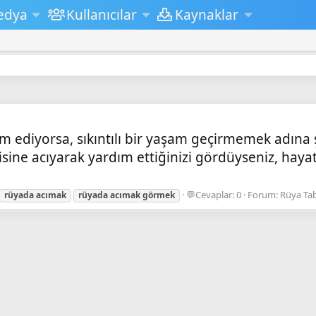
edya
Kullanıcılar
Kaynaklar
m ediyorsa, sıkıntılı bir yaşam geçirmemek adına şi
isine acıyarak yardım ettiğinizi gördüyseniz, hayatt
💬Cevaplar: 0
Forum:
Rüya Tab
rüyada
acımak
rüyada
acımak
görmek