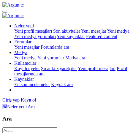
Neler yeni
Yeni profil mesajları
Son aktiviteler
Yeni mesajlar
Yeni medya
Yeni medya yorumları
Yeni kaynaklar
Featured content
Forumlar
Yeni mesajlar
Forumlarda ara
Medya
Yeni medya
Yeni yorumlar
Medya ara
Kullanıcılar
Kayıtlı üyeler
Şu anki ziyaretçiler
Yeni profil mesajları
Profil
mesajlarında ara
Kaynaklar
En son incelemeler
Kaynak ara
Giriş yap
Kayıt ol
🆕Neler yeni
Ara
Ara