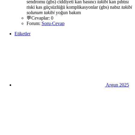
sendromu (gbs) ciddiyeti
kan basıncı
takibi
kan pıhtısı
riski
kas güçsüzlüğü
komplikasyonlar (gbs)
nabız
takibi
solunum
takibi
yoğun bakım
💬Cevaplar: 0
Forum:
Soru-Cevap
Etiketler
Argun 2025