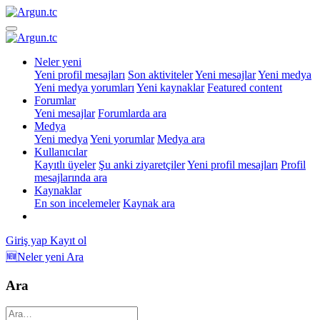
Neler yeni
Yeni profil mesajları
Son aktiviteler
Yeni mesajlar
Yeni medya
Yeni medya yorumları
Yeni kaynaklar
Featured content
Forumlar
Yeni mesajlar
Forumlarda ara
Medya
Yeni medya
Yeni yorumlar
Medya ara
Kullanıcılar
Kayıtlı üyeler
Şu anki ziyaretçiler
Yeni profil mesajları
Profil
mesajlarında ara
Kaynaklar
En son incelemeler
Kaynak ara
Giriş yap
Kayıt ol
🆕Neler yeni
Ara
Ara