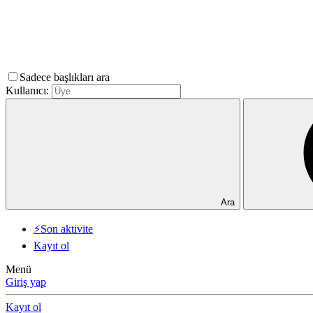
Sadece başlıkları ara
Kullanıcı:
Ara
⚡Son aktivite
Kayıt ol
Menü
Giriş yap
Kayıt ol