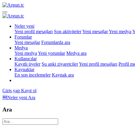
Neler yeni
Yeni profil mesajları
Son aktiviteler
Yeni mesajlar
Yeni medya
Y
Forumlar
Yeni mesajlar
Forumlarda ara
Medya
Yeni medya
Yeni yorumlar
Medya ara
Kullanıcılar
Kayıtlı üyeler
Şu anki ziyaretçiler
Yeni profil mesajları
Profil m
Kaynaklar
En son incelemeler
Kaynak ara
Giriş yap
Kayıt ol
🆕Neler yeni
Ara
Ara