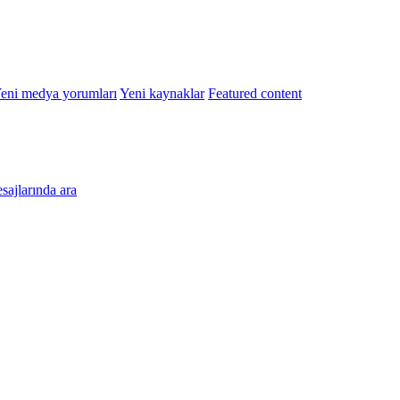
eni medya yorumları
Yeni kaynaklar
Featured content
esajlarında ara