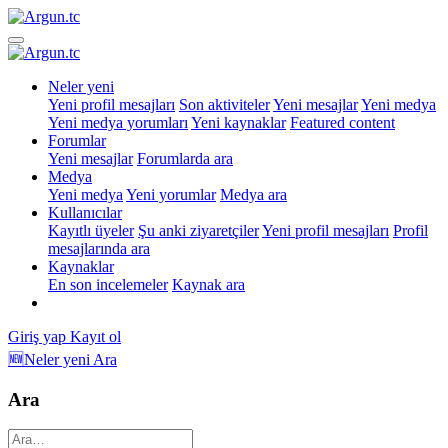
Neler yeni
Yeni profil mesajları
Son aktiviteler
Yeni mesajlar
Yeni medya
Yeni medya yorumları
Yeni kaynaklar
Featured content
Forumlar
Yeni mesajlar
Forumlarda ara
Medya
Yeni medya
Yeni yorumlar
Medya ara
Kullanıcılar
Kayıtlı üyeler
Şu anki ziyaretçiler
Yeni profil mesajları
Profil
mesajlarında ara
Kaynaklar
En son incelemeler
Kaynak ara
Giriş yap
Kayıt ol
🆕Neler yeni
Ara
Ara