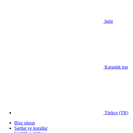
light
Karanlık ton
Türkçe (TR)
Bize ulaşın
Şartlar ve kurallar