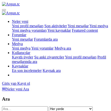
Neler yeni
Yeni profil mesajları
Son aktiviteler
Yeni mesajlar
Yeni medya
Yeni medya yorumları
Yeni kaynaklar
Featured content
Forumlar
Yeni mesajlar
Forumlarda ara
Medya
Yeni medya
Yeni yorumlar
Medya ara
Kullanıcılar
Kayıtlı üyeler
Şu anki ziyaretçiler
Yeni profil mesajları
Profil
mesajlarında ara
Kaynaklar
En son incelemeler
Kaynak ara
Giriş yap
Kayıt ol
🆕Neler yeni
Ara
Ara