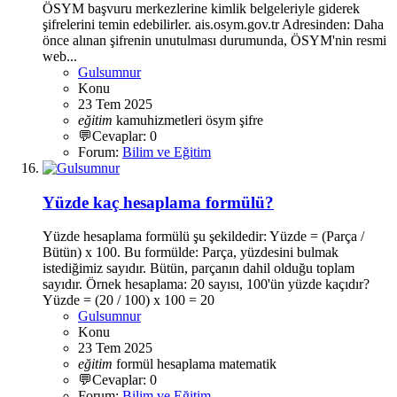
ÖSYM başvuru merkezlerine kimlik belgeleriyle giderek
şifrelerini temin edebilirler. ais.osym.gov.tr Adresinden: Daha
önce alınan şifrenin unutulması durumunda, ÖSYM'nin resmi
web...
Gulsumnur
Konu
23 Tem 2025
eğitim
kamuhizmetleri
ösym
şifre
💬Cevaplar: 0
Forum:
Bilim ve Eğitim
Yüzde kaç hesaplama formülü?
Yüzde hesaplama formülü şu şekildedir: Yüzde = (Parça /
Bütün) x 100. Bu formülde: Parça, yüzdesini bulmak
istediğimiz sayıdır. Bütün, parçanın dahil olduğu toplam
sayıdır. Örnek hesaplama: 20 sayısı, 100'ün yüzde kaçıdır?
Yüzde = (20 / 100) x 100 = 20
Gulsumnur
Konu
23 Tem 2025
eğitim
formül
hesaplama
matematik
💬Cevaplar: 0
Forum:
Bilim ve Eğitim