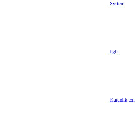
System
light
Karanlık ton