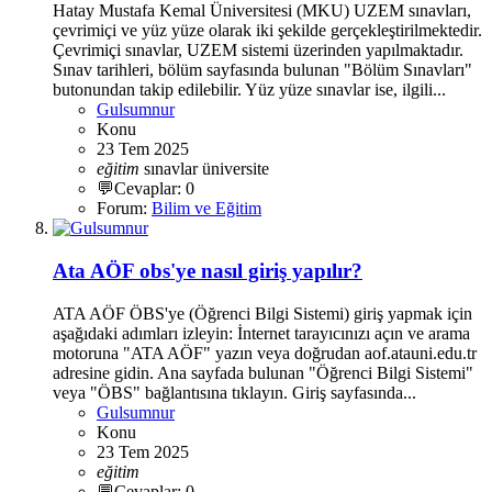
Hatay Mustafa Kemal Üniversitesi (MKU) UZEM sınavları,
çevrimiçi ve yüz yüze olarak iki şekilde gerçekleştirilmektedir.
Çevrimiçi sınavlar, UZEM sistemi üzerinden yapılmaktadır.
Sınav tarihleri, bölüm sayfasında bulunan "Bölüm Sınavları"
butonundan takip edilebilir. Yüz yüze sınavlar ise, ilgili...
Gulsumnur
Konu
23 Tem 2025
eğitim
sınavlar
üniversite
💬Cevaplar: 0
Forum:
Bilim ve Eğitim
Ata AÖF obs'ye nasıl giriş yapılır?
ATA AÖF ÖBS'ye (Öğrenci Bilgi Sistemi) giriş yapmak için
aşağıdaki adımları izleyin: İnternet tarayıcınızı açın ve arama
motoruna "ATA AÖF" yazın veya doğrudan aof.atauni.edu.tr
adresine gidin. Ana sayfada bulunan "Öğrenci Bilgi Sistemi"
veya "ÖBS" bağlantısına tıklayın. Giriş sayfasında...
Gulsumnur
Konu
23 Tem 2025
eğitim
💬Cevaplar: 0