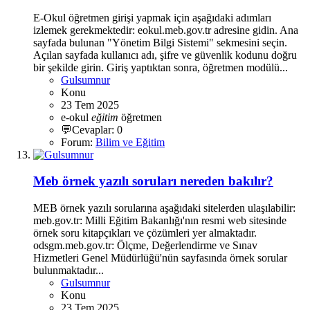
E-Okul öğretmen girişi yapmak için aşağıdaki adımları
izlemek gerekmektedir: eokul.meb.gov.tr adresine gidin. Ana
sayfada bulunan "Yönetim Bilgi Sistemi" sekmesini seçin.
Açılan sayfada kullanıcı adı, şifre ve güvenlik kodunu doğru
bir şekilde girin. Giriş yaptıktan sonra, öğretmen modülü...
Gulsumnur
Konu
23 Tem 2025
e-okul
eğitim
öğretmen
💬Cevaplar: 0
Forum:
Bilim ve Eğitim
Meb örnek yazılı soruları nereden bakılır?
MEB örnek yazılı sorularına aşağıdaki sitelerden ulaşılabilir:
meb.gov.tr: Milli Eğitim Bakanlığı'nın resmi web sitesinde
örnek soru kitapçıkları ve çözümleri yer almaktadır.
odsgm.meb.gov.tr: Ölçme, Değerlendirme ve Sınav
Hizmetleri Genel Müdürlüğü'nün sayfasında örnek sorular
bulunmaktadır...
Gulsumnur
Konu
23 Tem 2025