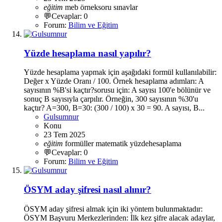
eğitim
meb
örneksoru
sınavlar
💬Cevaplar: 0
Forum:
Bilim ve Eğitim
Yüzde hesaplama nasıl yapılır?
Yüzde hesaplama yapmak için aşağıdaki formül kullanılabilir:
Değer x Yüzde Oranı / 100. Örnek hesaplama adımları: A
sayısının %B'si kaçtır?sorusu için: A sayısı 100'e bölünür ve
sonuç B sayısıyla çarpılır. Örneğin, 300 sayısının %30'u
kaçtır? A=300, B=30: (300 / 100) x 30 = 90. A sayısı, B...
Gulsumnur
Konu
23 Tem 2025
eğitim
formüller
matematik
yüzdehesaplama
💬Cevaplar: 0
Forum:
Bilim ve Eğitim
ÖSYM aday şifresi nasıl alınır?
ÖSYM aday şifresi almak için iki yöntem bulunmaktadır:
ÖSYM Başvuru Merkezlerinden: İlk kez şifre alacak adaylar,