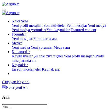
Neler yeni
Yeni profil mesajları
Son aktiviteler
Yeni mesajlar
Yeni medya
Yeni medya yorumları
Yeni kaynaklar
Featured content
Forumlar
Yeni mesajlar
Forumlarda ara
Medya
Yeni medya
Yeni yorumlar
Medya ara
Kullanıcılar
Kayıtlı üyeler
Şu anki ziyaretçiler
Yeni profil mesajları
Profil
mesajlarında ara
Kaynaklar
En son incelemeler
Kaynak ara
Giriş yap
Kayıt ol
🆕Neler yeni
Ara
Ara