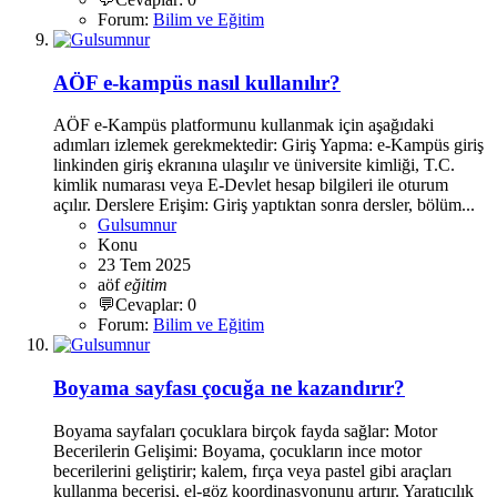
Forum:
Bilim ve Eğitim
AÖF e-kampüs nasıl kullanılır?
AÖF e-Kampüs platformunu kullanmak için aşağıdaki
adımları izlemek gerekmektedir: Giriş Yapma: e-Kampüs giriş
linkinden giriş ekranına ulaşılır ve üniversite kimliği, T.C.
kimlik numarası veya E-Devlet hesap bilgileri ile oturum
açılır. Derslere Erişim: Giriş yaptıktan sonra dersler, bölüm...
Gulsumnur
Konu
23 Tem 2025
aöf
eğitim
💬Cevaplar: 0
Forum:
Bilim ve Eğitim
Boyama sayfası çocuğa ne kazandırır?
Boyama sayfaları çocuklara birçok fayda sağlar: Motor
Becerilerin Gelişimi: Boyama, çocukların ince motor
becerilerini geliştirir; kalem, fırça veya pastel gibi araçları
kullanma becerisi, el-göz koordinasyonunu artırır. Yaratıcılık