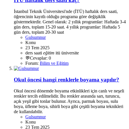
İTÜ haftalık ders saati kaç?
İstanbul Teknik Üniversitesi'nde (İTÜ) haftalık ders saati,
öğrencinin kayıtlı olduğu programa göre değişiklik
göstermektedir. Genel olarak: 2 yıllık programlar: Haftada 3-4
gün ders, toplam 15-20 saat. 4 yıllık programlar: Haftada 5
gün ders, toplam 20-30 saat
Gulsumnur
Konu
23 Tem 2025
ders saati
eğitim
itü
üniversite
💬Cevaplar: 0
Forum:
Bilim ve Eğitim
Okul öncesi hangi renklerle boyama yapılır?
Okul öncesi dönemde boyama etkinlikleri için canlı ve neşeli
renkler tercih edilmelidir. Bu renkler arasında sarı, turuncu,
açık yeşil gibi tonlar bulunur. Ayrıca, parmak boyası, sulu
boya, üfleme boya, sihirli boya gibi çeşitli boyama teknikleri
de kullanılabilir.
Gulsumnur
Konu
23 Tem 2025