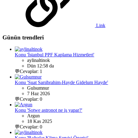
Link
Günün trendleri
Konu 'İstanbul PPF Kaplama Hizmetleri'
aylinaltinok
Dün 12:58 da
💬Cevaplar: 1
Konu 'Suat Sarıibrahim-Hayde Gidelum Hayde'
Gulsumnur
7 Haz 2026
💬Cevaplar: 0
Konu 'Sotwe astronot ne iş yapar?'
Argun
18 Kas 2025
💬Cevaplar: 0
Konu 'Bağcılar Klima Servisi Önerisi'