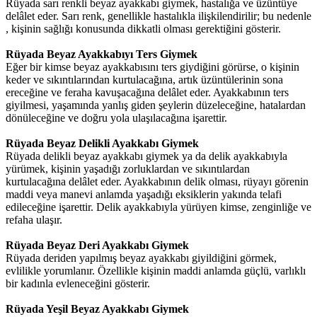
Rüyada sarı renkli beyaz ayakkabı giymek, hastalığa ve üzüntüye
delâlet eder. Sarı renk, genellikle hastalıkla ilişkilendirilir; bu nedenle
, kişinin sağlığı konusunda dikkatli olması gerektiğini gösterir.
Rüyada Beyaz Ayakkabıyı Ters Giymek
Eğer bir kimse beyaz ayakkabısını ters giydiğini görürse, o kişinin
keder ve sıkıntılarından kurtulacağına, artık üzüntülerinin sona
ereceğine ve feraha kavuşacağına delâlet eder. Ayakkabının ters
giyilmesi, yaşamında yanlış giden şeylerin düzeleceğine, hatalardan
dönüleceğine ve doğru yola ulaşılacağına işarettir.
Rüyada Beyaz Delikli Ayakkabı Giymek
Rüyada delikli beyaz ayakkabı giymek ya da delik ayakkabıyla
yürümek, kişinin yaşadığı zorluklardan ve sıkıntılardan
kurtulacağına delâlet eder. Ayakkabının delik olması, rüyayı görenin
maddi veya manevi anlamda yaşadığı eksiklerin yakında telafi
edileceğine işarettir. Delik ayakkabıyla yürüyen kimse, zenginliğe ve
refaha ulaşır.
Rüyada Beyaz Deri Ayakkabı Giymek
Rüyada deriden yapılmış beyaz ayakkabı giyildiğini görmek,
evlilikle yorumlanır. Özellikle kişinin maddi anlamda güçlü, varlıklı
bir kadınla evleneceğini gösterir.
Rüyada Yeşil Beyaz Ayakkabı Giymek