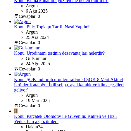
Konu 'Klima kullanımı yüz felcine neden olur mu?'
Argun
6 Ağu 2025
💬Cevaplar: 0
Konu 'Piliç Topkapı Tarifi, Nasıl Yapılır?'
Argun
25 Ara 2024
💬Cevaplar: 0
Konu 'Ürodinami testinin dezavantajları nelerdir?'
Gulsumnur
24 Ağu 2025
💬Cevaplar: 0
Konu 'ŞOK indirimli ürünleri raflarda! ŞOK 8 Mart Aktüel
Ürünler Kataloğu: İkili sehpa, ayakkabılık ve klima çeşitleri
geliyor'
Argun
19 Mar 2025
💬Cevaplar: 0
H
Konu 'Parçatek Otomotiv ile Güvenilir, Kaliteli ve Hızlı
Yedek Parça Çözümleri'
Hakan34