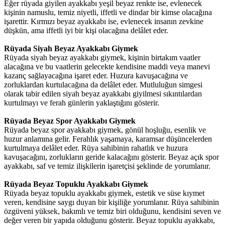
Eğer rüyada giyilen ayakkabı yeşil beyaz renkte ise, evlenecek
kişinin namuslu, temiz niyetli, iffetli ve dindar bir kimse olacağına
işarettir. Kırmızı beyaz ayakkabı ise, evlenecek insanın zevkine
düşkün, ama iffetli iyi bir kişi olacağına delâlet eder.
Rüyada Siyah Beyaz Ayakkabı Giymek
Rüyada siyah beyaz ayakkabı giymek, kişinin birtakım vaatler
alacağına ve bu vaatlerin gelecekte kendisine maddi veya manevi
kazanç sağlayacağına işaret eder. Huzura kavuşacağına ve
zorluklardan kurtulacağına da delâlet eder. Mutluluğun simgesi
olarak tabir edilen siyah beyaz ayakkabı giyilmesi sıkıntılardan
kurtulmayı ve ferah günlerin yaklaştığını gösterir.
Rüyada Beyaz Spor Ayakkabı Giymek
Rüyada beyaz spor ayakkabı giymek, gönül hoşluğu, esenlik ve
huzur anlamına gelir. Ferahlık yaşamaya, karamsar düşüncelerden
kurtulmaya delâlet eder. Rüya sahibinin rahatlık ve huzura
kavuşacağını, zorlukların geride kalacağını gösterir. Beyaz açık spor
ayakkabı, saf ve temiz ilişkilerin işaretçisi şeklinde de yorumlanır.
Rüyada Beyaz Topuklu Ayakkabı Giymek
Rüyada beyaz topuklu ayakkabı giymek, estetik ve süse kıymet
veren, kendisine saygı duyan bir kişiliğe yorumlanır. Rüya sahibinin
özgüveni yüksek, bakımlı ve temiz biri olduğunu, kendisini seven ve
değer veren bir yapıda olduğunu gösterir. Beyaz topuklu ayakkabı,