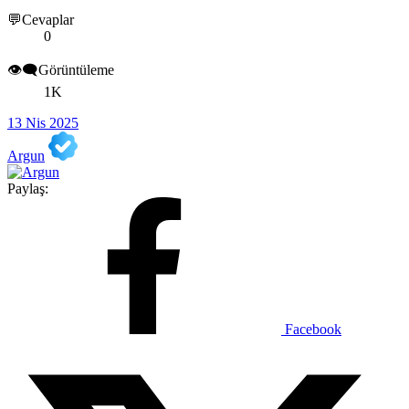
💬Cevaplar
0
👁️‍🗨️Görüntüleme
1K
13 Nis 2025
Argun
Paylaş:
Facebook