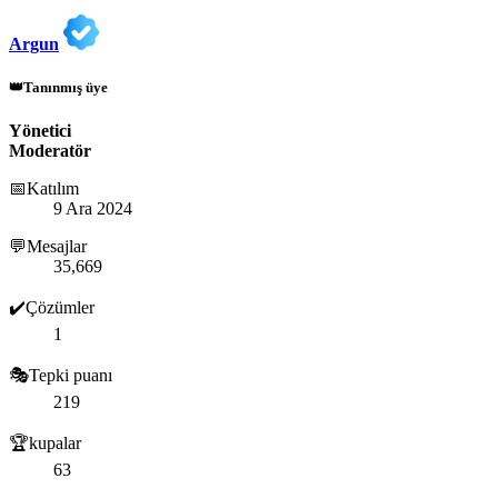
Argun
👑Tanınmış üye
Yönetici
Moderatör
📅Katılım
9 Ara 2024
💬Mesajlar
35,669
✔️Çözümler
1
🎭Tepki puanı
219
🏆kupalar
63