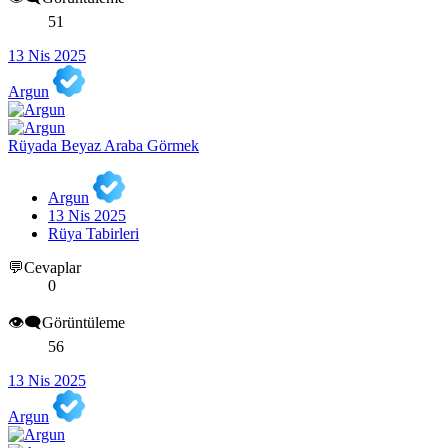
51
13 Nis 2025
Argun
Rüyada Beyaz Araba Görmek
Argun
13 Nis 2025
Rüya Tabirleri
💬Cevaplar
0
👁️‍🗨️Görüntüleme
56
13 Nis 2025
Argun