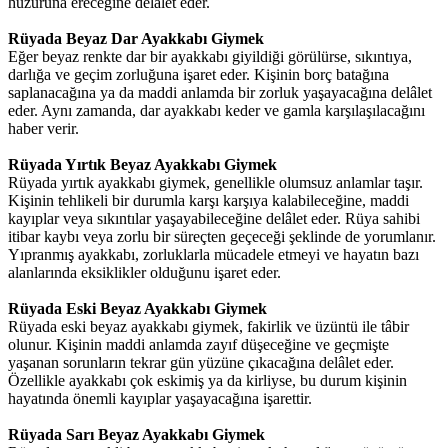
huzuruna ereceğine delâlet eder.
Rüyada Beyaz Dar Ayakkabı Giymek
Eğer beyaz renkte dar bir ayakkabı giyildiği görülürse, sıkıntıya,
darlığa ve geçim zorluğuna işaret eder. Kişinin borç batağına
saplanacağına ya da maddi anlamda bir zorluk yaşayacağına delâlet
eder. Aynı zamanda, dar ayakkabı keder ve gamla karşılaşılacağını
haber verir.
Rüyada Yırtık Beyaz Ayakkabı Giymek
Rüyada yırtık ayakkabı giymek, genellikle olumsuz anlamlar taşır.
Kişinin tehlikeli bir durumla karşı karşıya kalabileceğine, maddi
kayıplar veya sıkıntılar yaşayabileceğine delâlet eder. Rüya sahibi
itibar kaybı veya zorlu bir süreçten geçeceği şeklinde de yorumlanır.
Yıpranmış ayakkabı, zorluklarla mücadele etmeyi ve hayatın bazı
alanlarında eksiklikler olduğunu işaret eder.
Rüyada Eski Beyaz Ayakkabı Giymek
Rüyada eski beyaz ayakkabı giymek, fakirlik ve üzüntü ile tâbir
olunur. Kişinin maddi anlamda zayıf düşeceğine ve geçmişte
yaşanan sorunların tekrar gün yüzüne çıkacağına delâlet eder.
Özellikle ayakkabı çok eskimiş ya da kirliyse, bu durum kişinin
hayatında önemli kayıplar yaşayacağına işarettir.
Rüyada Sarı Beyaz Ayakkabı Giymek