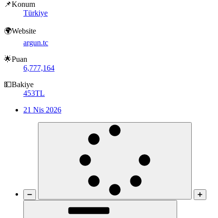
📌Konum
Türkiye
🌍Website
argun.tc
🌟Puan
6,777,164
💵Bakiye
453TL
21 Nis 2026
➖
➕