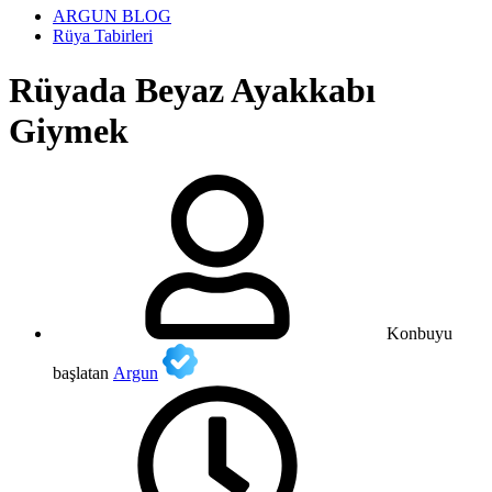
ARGUN BLOG
Rüya Tabirleri
Rüyada Beyaz Ayakkabı
Giymek
Konbuyu
başlatan
Argun