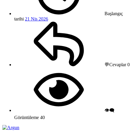
Başlangıç
tarihi
21 Nis 2026
💬Cevaplar
0
👁️‍🗨️
Görüntüleme
40