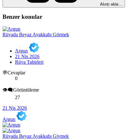
Alıntı ekle…
Benzer konular
Rüyada Beyaz Ayakkabı Görmek
Argun
21 Nis 2026
Rüya Tabirleri
💬Cevaplar
0
👁️‍🗨️Görüntüleme
27
21 Nis 2026
Argun
Rüyada Beyaz Ayakkabı Giymek