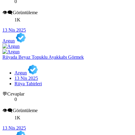
0
👁️‍🗨️Görüntüleme
1K
13 Nis 2025
Argun
Rüyada Beyaz Topuklu Ayakkabı Görmek
Argun
13 Nis 2025
Rüya Tabirleri
💬Cevaplar
0
👁️‍🗨️Görüntüleme
1K
13 Nis 2025