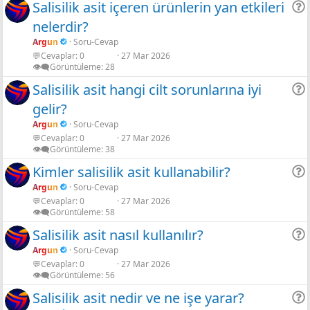
Salisilik asit içeren ürünlerin yan etkileri
Gölgeli Yeşil limon
nelerdir?
r
Shadow neon
Argun
Soru-Cevap
💬Cevaplar
0
27 Mar 2026
👁️‍🗨️Görüntüleme
28
Salisilik asit hangi cilt sorunlarına iyi
gelir?
r
Argun
Soru-Cevap
💬Cevaplar
0
27 Mar 2026
👁️‍🗨️Görüntüleme
38
Kimler salisilik asit kullanabilir?
Argun
Soru-Cevap
💬Cevaplar
0
27 Mar 2026
r
👁️‍🗨️Görüntüleme
58
Salisilik asit nasıl kullanılır?
Argun
Soru-Cevap
💬Cevaplar
0
27 Mar 2026
r
👁️‍🗨️Görüntüleme
56
Salisilik asit nedir ve ne işe yarar?