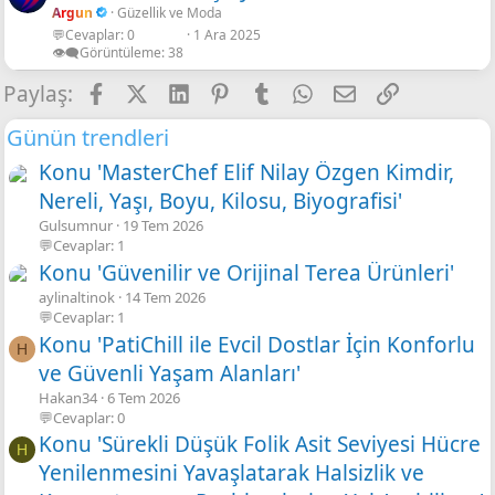
Argun
Güzellik ve Moda
💬Cevaplar
0
1 Ara 2025
r
👁️‍🗨️Görüntüleme
38
Facebook
X
LinkedIn
Pinterest
Tumblr
WhatsApp
E-posta
Link
Paylaş:
Günün trendleri
Konu 'MasterChef Elif Nilay Özgen Kimdir,
Nereli, Yaşı, Boyu, Kilosu, Biyografisi'
Gulsumnur
19 Tem 2026
💬Cevaplar: 1
Konu 'Güvenilir ve Orijinal Terea Ürünleri'
aylinaltinok
14 Tem 2026
💬Cevaplar: 1
Konu 'PatiChill ile Evcil Dostlar İçin Konforlu
H
ve Güvenli Yaşam Alanları'
Hakan34
6 Tem 2026
💬Cevaplar: 0
Konu 'Sürekli Düşük Folik Asit Seviyesi Hücre
H
Yenilenmesini Yavaşlatarak Halsizlik ve