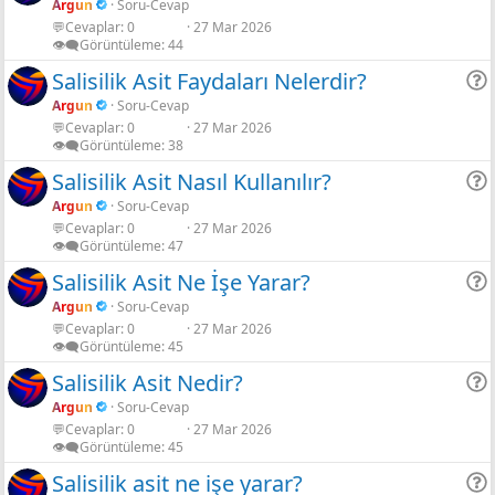
Argun
Soru-Cevap
💬Cevaplar
0
27 Mar 2026
r
👁️‍🗨️Görüntüleme
44
Salisilik Asit Faydaları Nelerdir?
Argun
Soru-Cevap
💬Cevaplar
0
27 Mar 2026
r
👁️‍🗨️Görüntüleme
38
Salisilik Asit Nasıl Kullanılır?
Argun
Soru-Cevap
💬Cevaplar
0
27 Mar 2026
r
👁️‍🗨️Görüntüleme
47
Salisilik Asit Ne İşe Yarar?
Argun
Soru-Cevap
💬Cevaplar
0
27 Mar 2026
r
👁️‍🗨️Görüntüleme
45
Salisilik Asit Nedir?
Argun
Soru-Cevap
💬Cevaplar
0
27 Mar 2026
r
👁️‍🗨️Görüntüleme
45
Salisilik asit ne işe yarar?