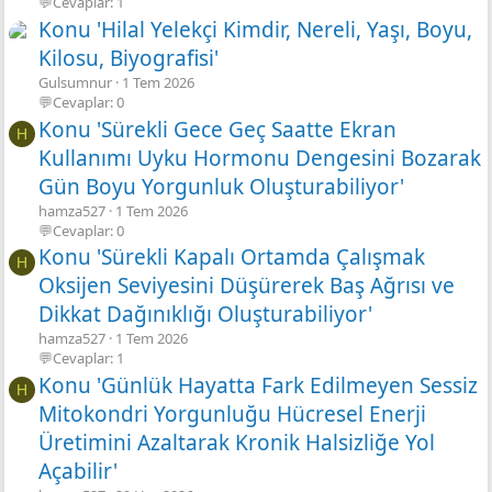
💬Cevaplar: 1
Konu 'Hilal Yelekçi Kimdir, Nereli, Yaşı, Boyu,
Kilosu, Biyografisi'
Gulsumnur
1 Tem 2026
💬Cevaplar: 0
Konu 'Sürekli Gece Geç Saatte Ekran
H
Kullanımı Uyku Hormonu Dengesini Bozarak
Gün Boyu Yorgunluk Oluşturabiliyor'
hamza527
1 Tem 2026
💬Cevaplar: 0
Konu 'Sürekli Kapalı Ortamda Çalışmak
H
Oksijen Seviyesini Düşürerek Baş Ağrısı ve
Dikkat Dağınıklığı Oluşturabiliyor'
hamza527
1 Tem 2026
💬Cevaplar: 1
Konu 'Günlük Hayatta Fark Edilmeyen Sessiz
H
Mitokondri Yorgunluğu Hücresel Enerji
Üretimini Azaltarak Kronik Halsizliğe Yol
Açabilir'