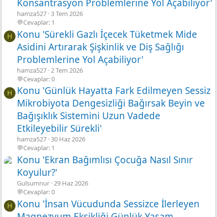
Konsantrasyon Problemlerine Yol Açabiliyor'
hamza527
3 Tem 2026
💬Cevaplar: 1
Konu 'Sürekli Gazlı İçecek Tüketmek Mide
H
Asidini Artırarak Şişkinlik ve Diş Sağlığı
Problemlerine Yol Açabiliyor'
hamza527
2 Tem 2026
💬Cevaplar: 0
Konu 'Günlük Hayatta Fark Edilmeyen Sessiz
H
Mikrobiyota Dengesizliği Bağırsak Beyin ve
Bağışıklık Sistemini Uzun Vadede
Etkileyebilir Sürekli'
hamza527
30 Haz 2026
💬Cevaplar: 1
Konu 'Ekran Bağımlısı Çocuğa Nasıl Sınır
Koyulur?'
Gulsumnur
29 Haz 2026
💬Cevaplar: 0
Konu 'İnsan Vücudunda Sessizce İlerleyen
H
Magnezyum Eksikliği Günlük Yaşam