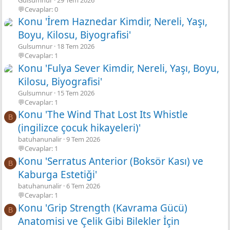
💬Cevaplar: 0
Konu 'İrem Haznedar Kimdir, Nereli, Yaşı,
Boyu, Kilosu, Biyografisi'
Gulsumnur
18 Tem 2026
💬Cevaplar: 1
Konu 'Fulya Sever Kimdir, Nereli, Yaşı, Boyu,
Kilosu, Biyografisi'
Gulsumnur
15 Tem 2026
💬Cevaplar: 1
Konu 'The Wind That Lost Its Whistle
B
(ingilizce çocuk hikayeleri)'
batuhanunalir
9 Tem 2026
💬Cevaplar: 1
Konu 'Serratus Anterior (Boksör Kası) ve
B
Kaburga Estetiği'
batuhanunalir
6 Tem 2026
💬Cevaplar: 1
Konu 'Grip Strength (Kavrama Gücü)
B
Anatomisi ve Çelik Gibi Bilekler İçin