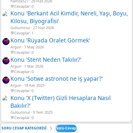
hamza527
29 Haz 2026
💬Cevaplar: 0
Konu 'Berkant Acil Kimdir, Nereli, Yaşı, Boyu,
Kilosu, Biyografisi'
Gulsumnur
27 Haz 2026
💬Cevaplar: 1
Konu 'Rüyada Oralet Görmek'
Argun
7 May 2026
💬Cevaplar: 0
Konu 'Stent Neden Takılır?'
Argun
1 Mar 2026
💬Cevaplar: 0
Konu 'Sotwe astronot ne iş yapar?'
Argun
18 Kas 2025
💬Cevaplar: 0
Konu 'X (Twitter) Gizli Hesaplara Nasıl
Bakılır?'
Gulsumnur
9 Tem 2025
💬Cevaplar: 0
SORU CEVAP KATEGORİSİ
Soru-Cevap