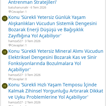
Antrenman Stratejileri'
batuhanunalir
6 Tem 2026
💬Cevaplar: 1
Konu 'Sürekli Yetersiz Günlük Yaşam
H
Alışkanlıkları Vücudun Sistemik Dengesini
Bozarak Enerji Düşüşü ve Bağışıklık
Zayıflığına Yol Açabiliyor'
hamza527
3 Tem 2026
💬Cevaplar: 1
Konu 'Sürekli Yetersiz Mineral Alımı Vücudun
H
Elektriksel Dengesini Bozarak Kas ve Sinir
Fonksiyonlarında Bozulmalara Yol
Açabiliyor'
hamza527
3 Tem 2026
💬Cevaplar: 0
Konu 'Sürekli Hızlı Yaşam Temposu İçinde
H
Kalmak Zihinsel Yorgunluğu Artırarak Dikkat
ve Uyku Problemlerine Yol Açabiliyor'
hamza527
2 Tem 2026