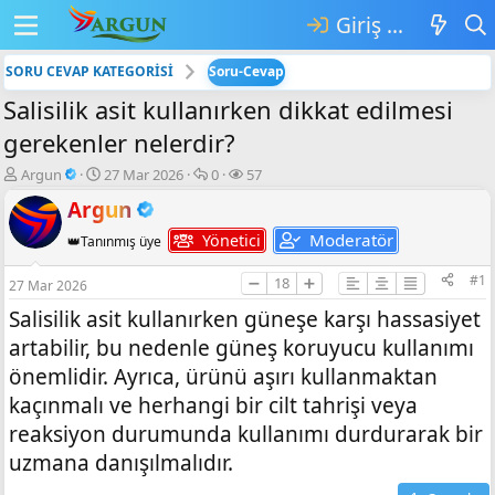
Giriş yap
SORU CEVAP KATEGORİSİ
Soru-Cevap
Salisilik asit kullanırken dikkat edilmesi
gerekenler nelerdir?
K
B
💬
👁️‍🗨️
Argun
27 Mar 2026
0
57
o
a
C
G
Argun
n
ş
e
ö
b
l
v
r
Moderatör
Yönetici
👑Tanınmış üye
u
a
a
ü
y
n
p
n
#1
➖
18
➕
27 Mar 2026
u
g
l
t
b
ı
a
ü
Salisilik asit kullanırken güneşe karşı hassasiyet
a
ç
r
l
artabilir, bu nedenle güneş koruyucu kullanımı
ş
t
e
l
a
m
önemlidir. Ayrıca, ürünü aşırı kullanmaktan
a
r
e
kaçınmalı ve herhangi bir cilt tahrişi veya
t
i
reaksiyon durumunda kullanımı durdurarak bir
a
h
n
i
uzmana danışılmalıdır.