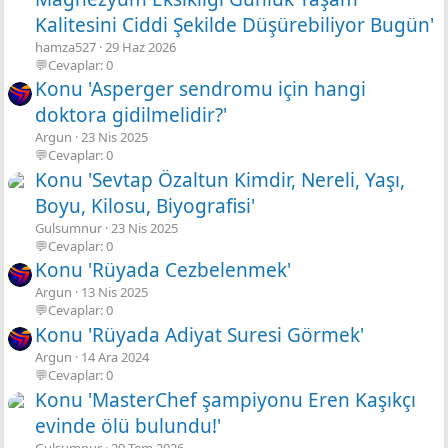
Kalitesini Ciddi Şekilde Düşürebiliyor Bugün'
hamza527
29 Haz 2026
💬Cevaplar: 0
Konu 'Asperger sendromu için hangi
doktora gidilmelidir?'
Argun
23 Nis 2025
💬Cevaplar: 0
Konu 'Sevtap Özaltun Kimdir, Nereli, Yaşı,
Boyu, Kilosu, Biyografisi'
Gulsumnur
23 Nis 2025
💬Cevaplar: 0
Konu 'Rüyada Cezbelenmek'
Argun
13 Nis 2025
💬Cevaplar: 0
Konu 'Rüyada Adiyat Suresi Görmek'
Argun
14 Ara 2024
💬Cevaplar: 0
Konu 'MasterChef şampiyonu Eren Kaşıkçı
evinde ölü bulundu!'
Gulsumnur
29 Tem 2026