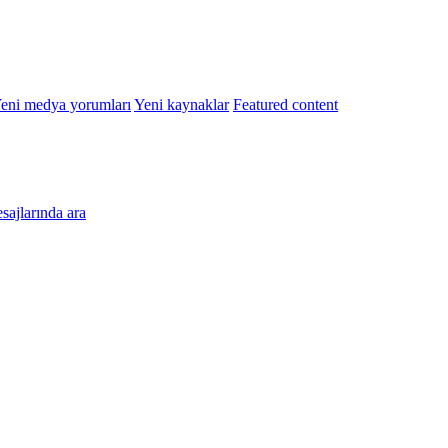
eni medya yorumları
Yeni kaynaklar
Featured content
esajlarında ara