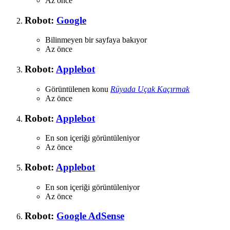
Az önce
Robot:
Google
Bilinmeyen bir sayfaya bakıyor
Az önce
Robot:
Applebot
Görüntülenen konu
Rüyada Uçak Kaçırmak
Az önce
Robot:
Applebot
En son içeriği görüntüleniyor
Az önce
Robot:
Applebot
En son içeriği görüntüleniyor
Az önce
Robot:
Google AdSense