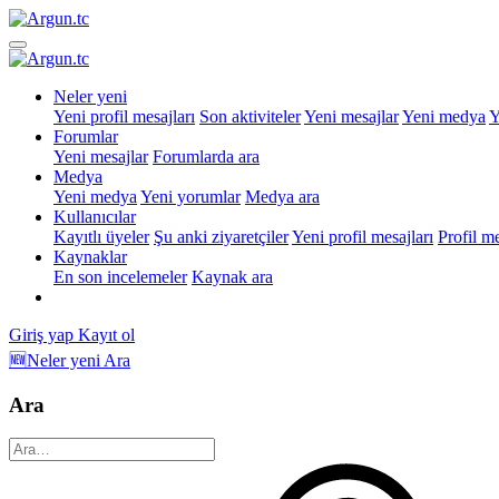
Neler yeni
Yeni profil mesajları
Son aktiviteler
Yeni mesajlar
Yeni medya
Y
Forumlar
Yeni mesajlar
Forumlarda ara
Medya
Yeni medya
Yeni yorumlar
Medya ara
Kullanıcılar
Kayıtlı üyeler
Şu anki ziyaretçiler
Yeni profil mesajları
Profil m
Kaynaklar
En son incelemeler
Kaynak ara
Giriş yap
Kayıt ol
🆕Neler yeni
Ara
Ara