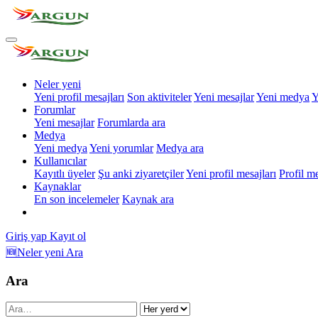
Neler yeni
Yeni profil mesajları
Son aktiviteler
Yeni mesajlar
Yeni medya
Y
Forumlar
Yeni mesajlar
Forumlarda ara
Medya
Yeni medya
Yeni yorumlar
Medya ara
Kullanıcılar
Kayıtlı üyeler
Şu anki ziyaretçiler
Yeni profil mesajları
Profil m
Kaynaklar
En son incelemeler
Kaynak ara
Giriş yap
Kayıt ol
🆕Neler yeni
Ara
Ara