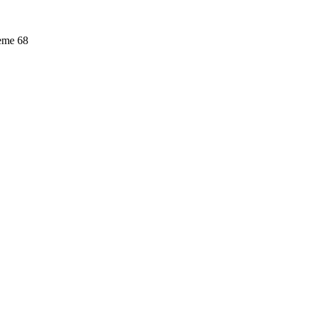
leme
68