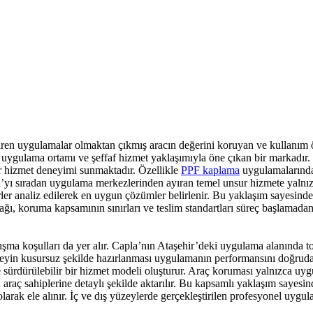
iren uygulamalar olmaktan çıkmış aracın değerini koruyan ve kullanım
 uygulama ortamı ve şeffaf hizmet yaklaşımıyla öne çıkan bir markadır
 bir hizmet deneyimi sunmaktadır. Özellikle
PPF kaplama
uygulamalarında 
apla’yı sıradan uygulama merkezlerinden ayıran temel unsur hizmete yal
terler analiz edilerek en uygun çözümler belirlenir. Bu yaklaşım sayesind
cağı, koruma kapsamının sınırları ve teslim standartları süreç başlamadan
ışma koşulları da yer alır. Capla’nın Ataşehir’deki uygulama alanında toz
yin kusursuz şekilde hazırlanması uygulamanın performansını doğrudan 
e sürdürülebilir bir hizmet modeli oluşturur. Araç koruması yalnızca uyg
araç sahiplerine detaylı şekilde aktarılır. Bu kapsamlı yaklaşım sayesi
 olarak ele alınır. İç ve dış yüzeylerde gerçekleştirilen profesyonel uyg