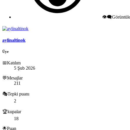
👁️‍🗨️Görüntü
aylinaltinok
Üye
📅Katılım
5 Şub 2026
💬Mesajlar
211
🎭Tepki puanı
2
🏆kupalar
18
🌟Puan