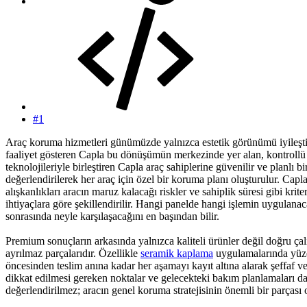
#1
Araç koruma hizmetleri günümüzde yalnızca estetik görünümü iyileşt
faaliyet gösteren Capla bu dönüşümün merkezinde yer alan, kontrollü
teknolojileriyle birleştiren Capla araç sahiplerine güvenilir ve planlı
değerlendirilerek her araç için özel bir koruma planı oluşturulur. C
alışkanlıkları aracın maruz kalacağı riskler ve sahiplik süresi gibi kri
ihtiyaçlara göre şekillendirilir. Hangi panelde hangi işlemin uygulana
sonrasında neyle karşılaşacağını en başından bilir.
Premium sonuçların arkasında yalnızca kaliteli ürünler değil doğru çal
ayrılmaz parçalarıdır. Özellikle
seramik kaplama
uygulamalarında yüze
öncesinden teslim anına kadar her aşamayı kayıt altına alarak şeffaf v
dikkat edilmesi gereken noktalar ve gelecekteki bakım planlamaları da 
değerlendirilmez; aracın genel koruma stratejisinin önemli bir parçası