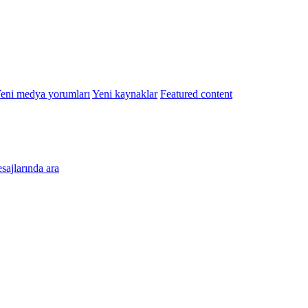
eni medya yorumları
Yeni kaynaklar
Featured content
esajlarında ara