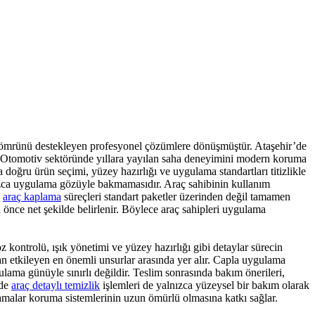
 ömrünü destekleyen profesyonel çözümlere dönüşmüştür. Ataşehir’de
. Otomotiv sektöründe yıllara yayılan saha deneyimini modern koruma
doğru ürün seçimi, yüzey hazırlığı ve uygulama standartları titizlikle
nızca uygulama gözüyle bakmamasıdır. Araç sahibinin kullanım
e
araç kaplama
süreçleri standart paketler üzerinden değil tamamen
 önce net şekilde belirlenir. Böylece araç sahipleri uygulama
 kontrolü, ışık yönetimi ve yüzey hazırlığı gibi detaylar sürecin
etkileyen en önemli unsurlar arasında yer alır. Capla uygulama
ulama günüyle sınırlı değildir. Teslim sonrasında bakım önerileri,
nde
araç detaylı temizlik
işlemleri de yalnızca yüzeysel bir bakım olarak
ulamalar koruma sistemlerinin uzun ömürlü olmasına katkı sağlar.