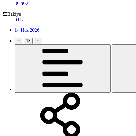
89,992
💵Bakiye
0TL
14 Haz 2026
➖
18
➕