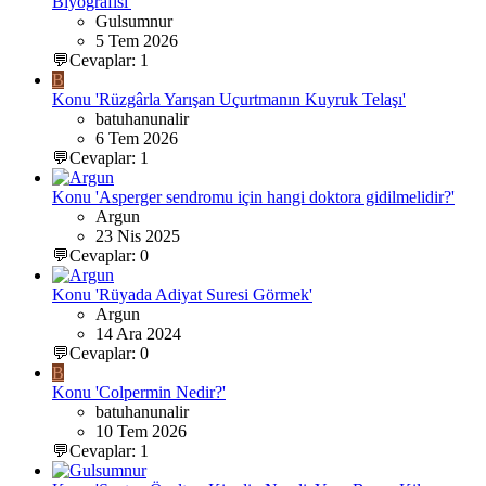
Biyografisi'
Gulsumnur
5 Tem 2026
💬Cevaplar: 1
B
Konu 'Rüzgârla Yarışan Uçurtmanın Kuyruk Telaşı'
batuhanunalir
6 Tem 2026
💬Cevaplar: 1
Konu 'Asperger sendromu için hangi doktora gidilmelidir?'
Argun
23 Nis 2025
💬Cevaplar: 0
Konu 'Rüyada Adiyat Suresi Görmek'
Argun
14 Ara 2024
💬Cevaplar: 0
B
Konu 'Colpermin Nedir?'
batuhanunalir
10 Tem 2026
💬Cevaplar: 1