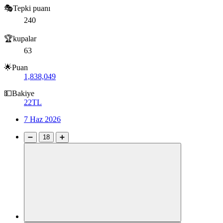
🎭Tepki puanı
240
🏆kupalar
63
🌟Puan
1,838,049
💵Bakiye
22TL
7 Haz 2026
➖
18
➕