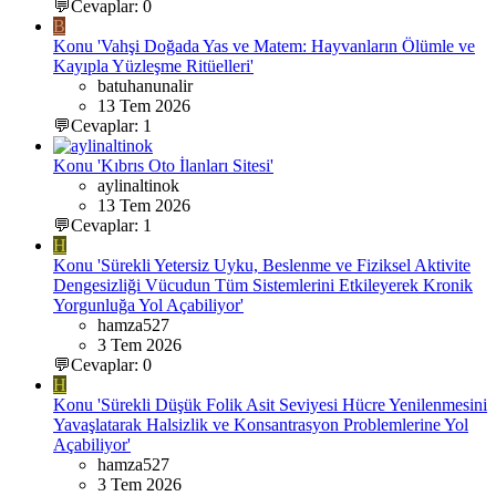
💬Cevaplar: 0
B
Konu 'Vahşi Doğada Yas ve Matem: Hayvanların Ölümle ve
Kayıpla Yüzleşme Ritüelleri'
batuhanunalir
13 Tem 2026
💬Cevaplar: 1
Konu 'Kıbrıs Oto İlanları Sitesi'
aylinaltinok
13 Tem 2026
💬Cevaplar: 1
H
Konu 'Sürekli Yetersiz Uyku, Beslenme ve Fiziksel Aktivite
Dengesizliği Vücudun Tüm Sistemlerini Etkileyerek Kronik
Yorgunluğa Yol Açabiliyor'
hamza527
3 Tem 2026
💬Cevaplar: 0
H
Konu 'Sürekli Düşük Folik Asit Seviyesi Hücre Yenilenmesini
Yavaşlatarak Halsizlik ve Konsantrasyon Problemlerine Yol
Açabiliyor'
hamza527
3 Tem 2026