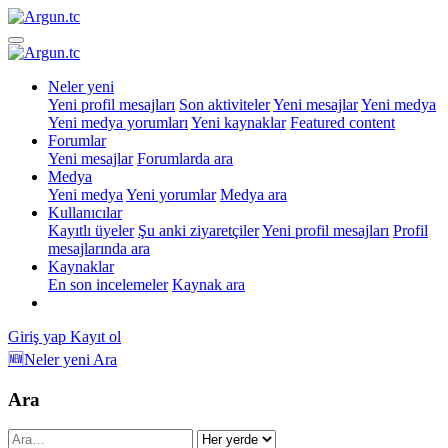
Neler yeni
Yeni profil mesajları
Son aktiviteler
Yeni mesajlar
Yeni medya
Yeni medya yorumları
Yeni kaynaklar
Featured content
Forumlar
Yeni mesajlar
Forumlarda ara
Medya
Yeni medya
Yeni yorumlar
Medya ara
Kullanıcılar
Kayıtlı üyeler
Şu anki ziyaretçiler
Yeni profil mesajları
Profil
mesajlarında ara
Kaynaklar
En son incelemeler
Kaynak ara
Giriş yap
Kayıt ol
🆕Neler yeni
Ara
Ara