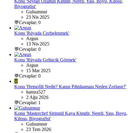
Konu 'Sevtap Özaltun Kimdir, Nereli, Yaşı, Boyu, Kilosu,
Biyografisi'
Gulsumnur
23 Nis 2025
💬Cevaplar: 0
Konu 'Rüyada Cezbelenmek'
Argun
13 Nis 2025
💬Cevaplar: 0
Konu 'Rüyada Gelincik Görmek'
Argun
15 Mar 2025
💬Cevaplar: 0
H
Konu 'Hemofili Nedir? Kanın Pıhtılaşması Neden Zorlaşır?'
hamza527
2 Ağu 2026
💬Cevaplar: 1
Konu 'Masterchef Şiringül Kaya Kimdir, Nereli, Yaşı, Boyu,
Kilosu, Biyografisi'
Gulsumnur
23 Tem 2026