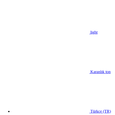
light
Karanlık ton
Türkçe (TR)