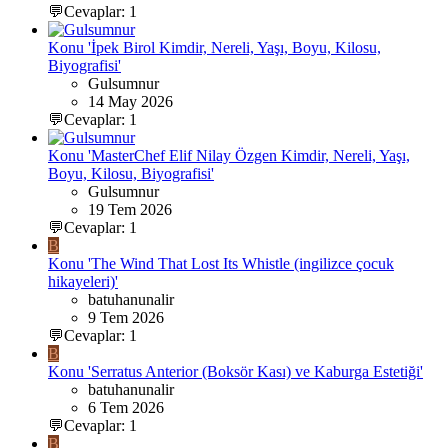
💬Cevaplar: 1
Konu 'İpek Birol Kimdir, Nereli, Yaşı, Boyu, Kilosu,
Biyografisi'
Gulsumnur
14 May 2026
💬Cevaplar: 1
Konu 'MasterChef Elif Nilay Özgen Kimdir, Nereli, Yaşı,
Boyu, Kilosu, Biyografisi'
Gulsumnur
19 Tem 2026
💬Cevaplar: 1
B
Konu 'The Wind That Lost Its Whistle (ingilizce çocuk
hikayeleri)'
batuhanunalir
9 Tem 2026
💬Cevaplar: 1
B
Konu 'Serratus Anterior (Boksör Kası) ve Kaburga Estetiği'
batuhanunalir
6 Tem 2026
💬Cevaplar: 1
B