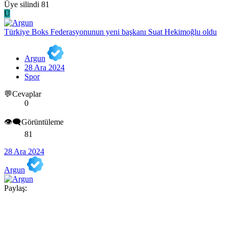
Üye silindi 81
Ü
Türkiye Boks Federasyonunun yeni başkanı Suat Hekimoğlu oldu
Argun
28 Ara 2024
Spor
💬Cevaplar
0
👁️‍🗨️Görüntüleme
81
28 Ara 2024
Argun
Paylaş: