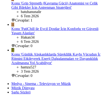
Konu 'Grip Strength (Kavrama Gücü) Anatomisi ve Çelik
Gibi Bilekler İçin Antrenman Stratejileri'
batuhanunalir
6 Tem 2026
💬Cevaplar: 1
H
Konu 'PatiChill ile Evcil Dostlar İçin Konforlu ve Güvenli
Yaşam Alanları'
Hakan34
6 Tem 2026
💬Cevaplar: 0
H
Konu 'Günlük Alışkanlıklarda Süreklilik Kaybı Vücudun İç
Ritmini Etkileyerek Enerji Dalgalanmaları ve Dayanıklılık
Azalmasına Yol Açabiliyor'
hamza527
3 Tem 2026
💬Cevaplar: 0
Medya - Sinema - Televizyon ve Müzik
Müzik Dünyası
Şarkı Sözleri