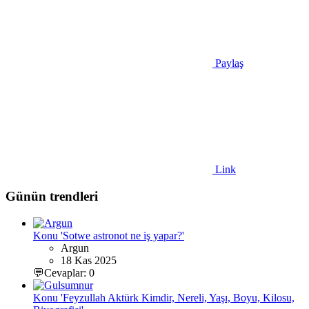
Paylaş
Link
Günün trendleri
Konu 'Sotwe astronot ne iş yapar?'
Argun
18 Kas 2025
💬Cevaplar: 0
Konu 'Feyzullah Aktürk Kimdir, Nereli, Yaşı, Boyu, Kilosu,