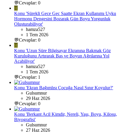
💬Cevaplar: 0
H
Konu 'Sürekli Gece Geç Saatte Ekran Kullanımı Uyku
Hormonu Dengesini Bozarak Gün Boyu Yorgunluk
Oluşturabiliyor'
hamza527
1 Tem 2026
💬Cevaplar: 0
H
Konu 'Uzun Süre Bilgisayar Ekranına Bakmak Göz
Kuruluğunu Artırarak Baş ve Boyun Ağrılarına Yol
Açabiliyor'
hamza527
1 Tem 2026
💬Cevaplar: 1
Konu 'Ekran Bağımlısı Çocuğa Nasıl Sınır Koyulur?'
Gulsumnur
29 Haz 2026
💬Cevaplar: 0
Konu 'Berkant Acil Kimdir, Nereli, Yaşı, Boyu, Kilosu,
Biyografisi'
Gulsumnur
27 Haz 2026