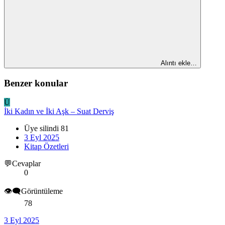
Alıntı ekle…
Benzer konular
Ü
İki Kadın ve İki Aşk – Suat Derviş
Üye silindi 81
3 Eyl 2025
Kitap Özetleri
💬Cevaplar
0
👁️‍🗨️Görüntüleme
78
3 Eyl 2025