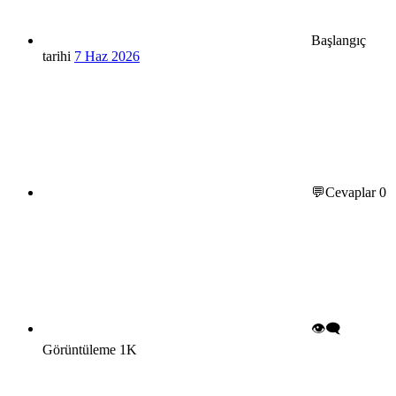
Başlangıç
tarihi
7 Haz 2026
💬Cevaplar
0
👁️‍🗨️
Görüntüleme
1K