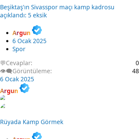
Beşiktaş'ın Sivasspor maçı kamp kadrosu
açıklandı: 5 eksik
Argun
6 Ocak 2025
Spor
💬Cevaplar
0
👁️‍🗨️Görüntüleme
48
6 Ocak 2025
Argun
Rüyada Kamp Görmek