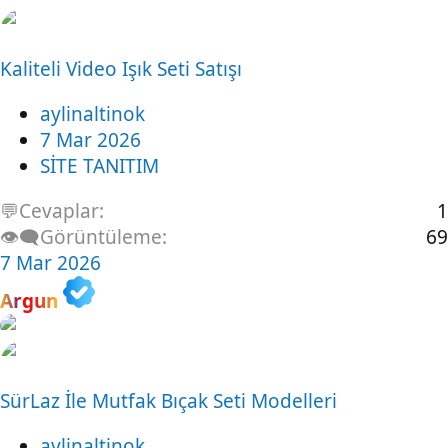
Kaliteli Video Işık Seti Satışı
aylinaltinok
7 Mar 2026
SİTE TANITIM
💬Cevaplar
1
👁️‍🗨️Görüntüleme
69
7 Mar 2026
Argun
SürLaz İle Mutfak Bıçak Seti Modelleri
aylinaltinok