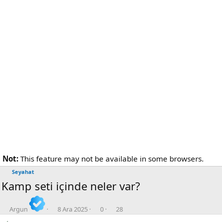
Not:
This feature may not be available in some browsers.
Seyahat
Kamp seti içinde neler var?
K
B
💬
👁️‍🗨️
o
a
C
G
Argun
8 Ara 2025
0
28
n
ş
e
ö