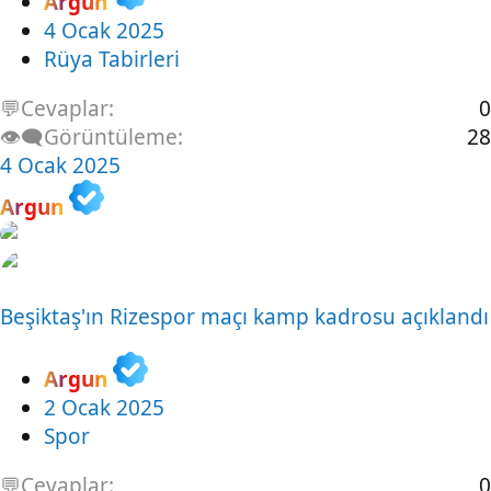
Argun
4 Ocak 2025
Rüya Tabirleri
💬Cevaplar
0
👁️‍🗨️Görüntüleme
28
4 Ocak 2025
Argun
Beşiktaş'ın Rizespor maçı kamp kadrosu açıklandı
Argun
2 Ocak 2025
Spor
💬Cevaplar
0