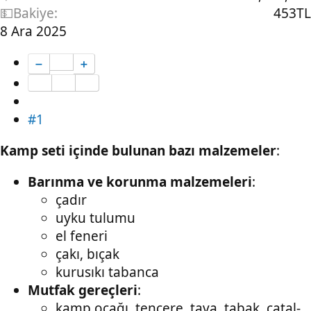
💵Bakiye
453TL
8 Ara 2025
➖
➕
#1
Kamp seti içinde bulunan bazı malzemeler
:
Barınma ve korunma malzemeleri
:
çadır
uyku tulumu
el feneri
çakı, bıçak
kurusıkı tabanca
Mutfak gereçleri
:
kamp ocağı, tencere, tava, tabak, çatal-