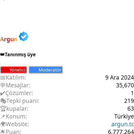
b
l
v
r
u
a
a
ü
y
n
p
n
u
g
l
t
b
ı
a
ü
a
ç
r
l
ş
t
e
Argun
l
a
m
a
r
e
t
i
👑Tanınmış üye
a
h
n
i
Moderatör
Yönetici
📅Katılım
9 Ara 2024
💬Mesajlar
35,670
✔️Çözümler
1
🎭Tepki puanı
219
🏆kupalar
63
📌Konum
Türkiye
🌍Website
argun.tc
🌟Puan
6,777,264