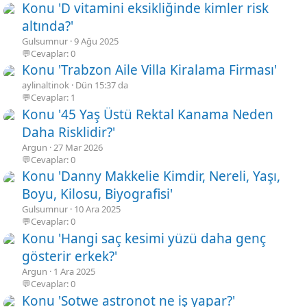
Konu 'D vitamini eksikliğinde kimler risk
altında?'
Gulsumnur
9 Ağu 2025
💬Cevaplar: 0
Konu 'Trabzon Aile Villa Kiralama Firması'
aylinaltinok
Dün 15:37 da
💬Cevaplar: 1
Konu '45 Yaş Üstü Rektal Kanama Neden
Daha Risklidir?'
Argun
27 Mar 2026
💬Cevaplar: 0
Konu 'Danny Makkelie Kimdir, Nereli, Yaşı,
Boyu, Kilosu, Biyografisi'
Gulsumnur
10 Ara 2025
💬Cevaplar: 0
Konu 'Hangi saç kesimi yüzü daha genç
gösterir erkek?'
Argun
1 Ara 2025
💬Cevaplar: 0
Konu 'Sotwe astronot ne iş yapar?'