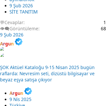
9 Şub 2026
SİTE TANITIM
💬Cevaplar
1
👁️‍🗨️Görüntüleme
68
9 Şub 2026
Argun
ŞOK Aktüel Kataloğu 9-15 Nisan 2025 bugün
raflarda: Nevresim seti, dizüstü bilgisayar ve
beyaz eşya satışa çıkıyor
Argun
9 Nis 2025
Türkiye