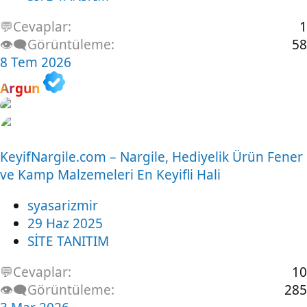
💬Cevaplar
1
👁️‍🗨️Görüntüleme
58
8 Tem 2026
Argun
KeyifNargile.com – Nargile, Hediyelik Ürün Fener
ve Kamp Malzemeleri En Keyifli Hali
syasarizmir
29 Haz 2025
SİTE TANITIM
💬Cevaplar
10
👁️‍🗨️Görüntüleme
285