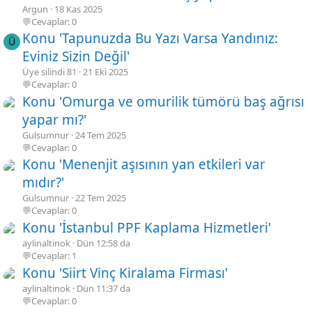
Argun
18 Kas 2025
💬Cevaplar: 0
Konu 'Tapunuzda Bu Yazı Varsa Yandınız:
Ü
Eviniz Sizin Değil'
Üye silindi 81
21 Eki 2025
💬Cevaplar: 0
Konu 'Omurga ve omurilik tümörü baş ağrısı
yapar mı?'
Gulsumnur
24 Tem 2025
💬Cevaplar: 0
Konu 'Menenjit aşısının yan etkileri var
mıdır?'
Gulsumnur
22 Tem 2025
💬Cevaplar: 0
Konu 'İstanbul PPF Kaplama Hizmetleri'
aylinaltinok
Dün 12:58 da
💬Cevaplar: 1
Konu 'Siirt Vinç Kiralama Firması'
aylinaltinok
Dün 11:37 da
💬Cevaplar: 0