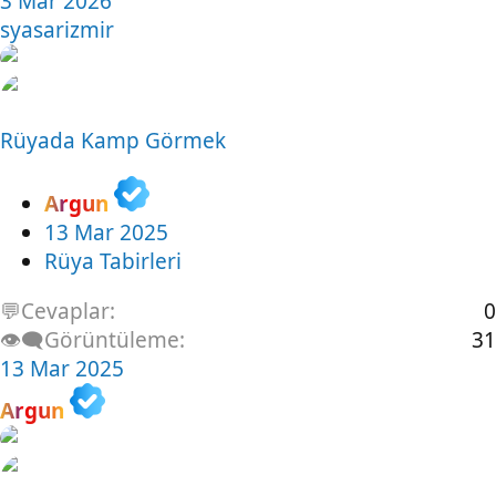
3 Mar 2026
syasarizmir
Rüyada Kamp Görmek
Argun
13 Mar 2025
Rüya Tabirleri
💬Cevaplar
0
👁️‍🗨️Görüntüleme
31
13 Mar 2025
Argun