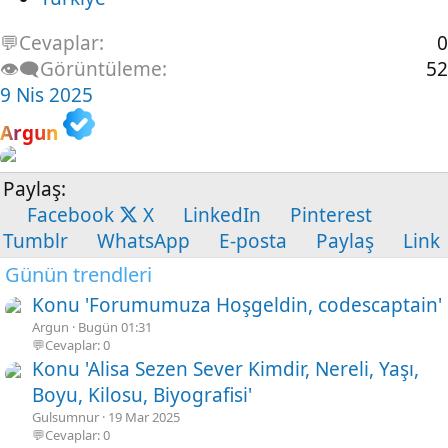
💬Cevaplar
0
👁️‍🗨️Görüntüleme
52
9 Nis 2025
Argun
Paylaş:
Facebook
X
LinkedIn
Pinterest
Tumblr
WhatsApp
E-posta
Paylaş
Link
Günün trendleri
Konu 'Forumumuza Hoşgeldin, codescaptain'
Argun
Bugün 01:31
💬Cevaplar: 0
Konu 'Alisa Sezen Sever Kimdir, Nereli, Yaşı,
Boyu, Kilosu, Biyografisi'
Gulsumnur
19 Mar 2025
💬Cevaplar: 0