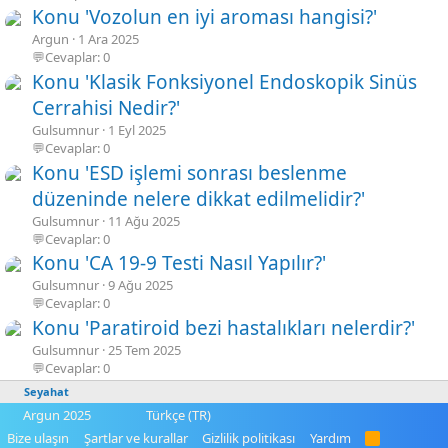
Konu 'Vozolun en iyi aroması hangisi?'
Argun
1 Ara 2025
💬Cevaplar: 0
Konu 'Klasik Fonksiyonel Endoskopik Sinüs
Cerrahisi Nedir?'
Gulsumnur
1 Eyl 2025
💬Cevaplar: 0
Konu 'ESD işlemi sonrası beslenme
düzeninde nelere dikkat edilmelidir?'
Gulsumnur
11 Ağu 2025
💬Cevaplar: 0
Konu 'CA 19-9 Testi Nasıl Yapılır?'
Gulsumnur
9 Ağu 2025
💬Cevaplar: 0
Konu 'Paratiroid bezi hastalıkları nelerdir?'
Gulsumnur
25 Tem 2025
💬Cevaplar: 0
Seyahat
Argun 2025
Türkçe (TR)
Bize ulaşın
Şartlar ve kurallar
Gizlilik politikası
Yardım
R