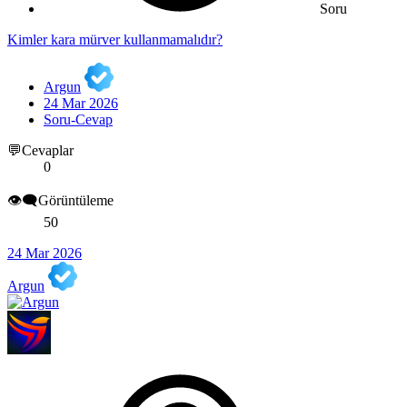
Soru
Kimler kara mürver kullanmamalıdır?
Argun
24 Mar 2026
Soru-Cevap
💬Cevaplar
0
👁️‍🗨️Görüntüleme
50
24 Mar 2026
Argun