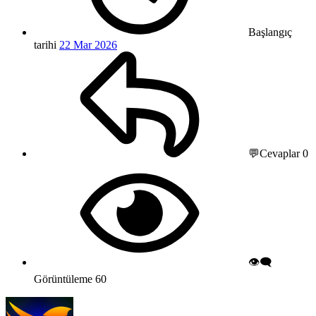
Başlangıç
tarihi
22 Mar 2026
💬Cevaplar
0
👁️‍🗨️
Görüntüleme
60