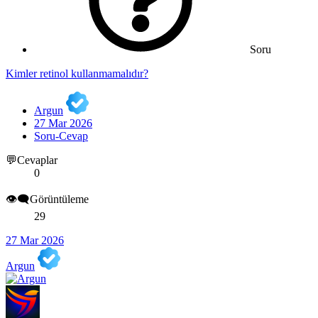
Soru
Kimler retinol kullanmamalıdır?
Argun
27 Mar 2026
Soru-Cevap
💬Cevaplar
0
👁️‍🗨️Görüntüleme
29
27 Mar 2026
Argun