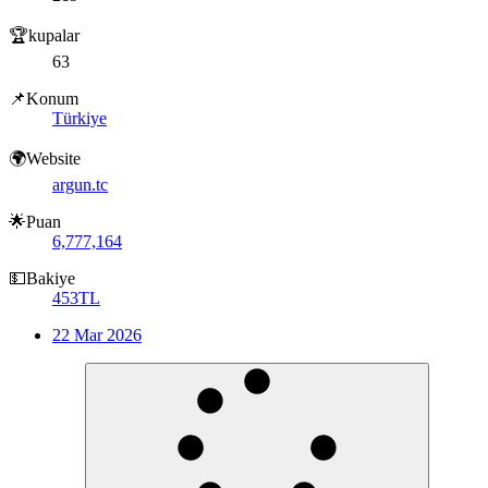
🏆kupalar
63
📌Konum
Türkiye
🌍Website
argun.tc
🌟Puan
6,777,164
💵Bakiye
453TL
22 Mar 2026