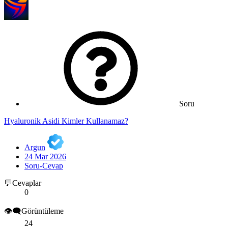
Soru
Hyaluronik Asidi Kimler Kullanamaz?
Argun
24 Mar 2026
Soru-Cevap
💬Cevaplar
0
👁️‍🗨️Görüntüleme
24