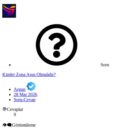
Soru
Kimler Zona Aşısı Olmalıdır?
Argun
28 Mar 2026
Soru-Cevap
💬Cevaplar
0
👁️‍🗨️Görüntüleme