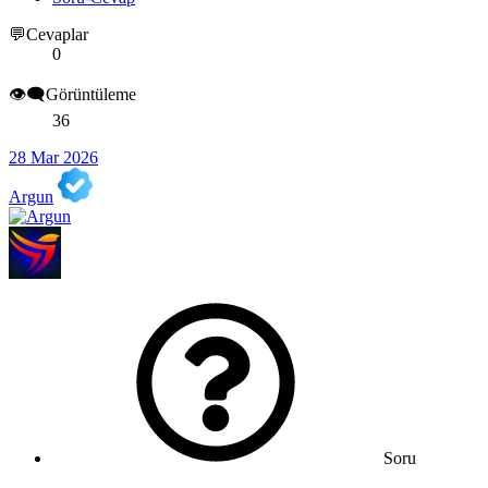
💬Cevaplar
0
👁️‍🗨️Görüntüleme
36
28 Mar 2026
Argun
Soru