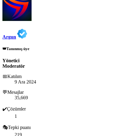
Argun
👑Tanınmış üye
Yönetici
Moderatör
📅Katılım
9 Ara 2024
💬Mesajlar
35,669
✔️Çözümler
1
🎭Tepki puanı
219