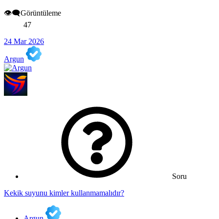
👁️‍🗨️Görüntüleme
47
24 Mar 2026
Argun
Soru
Kekik suyunu kimler kullanmamalıdır?
Argun