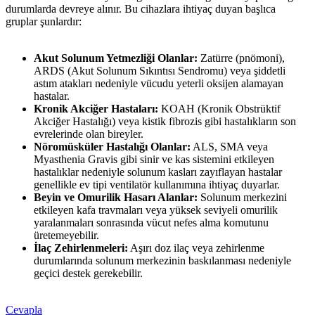
durumlarda devreye alınır. Bu cihazlara ihtiyaç duyan başlıca
gruplar şunlardır:
Akut Solunum Yetmezliği Olanlar:
Zatürre (pnömoni),
ARDS (Akut Solunum Sıkıntısı Sendromu) veya şiddetli
astım atakları nedeniyle vücudu yeterli oksijen alamayan
hastalar.
Kronik Akciğer Hastaları:
KOAH (Kronik Obstrüktif
Akciğer Hastalığı) veya kistik fibrozis gibi hastalıkların son
evrelerinde olan bireyler.
Nöromüsküler Hastalığı Olanlar:
ALS, SMA veya
Myasthenia Gravis gibi sinir ve kas sistemini etkileyen
hastalıklar nedeniyle solunum kasları zayıflayan hastalar
genellikle ev tipi ventilatör kullanımına ihtiyaç duyarlar.
Beyin ve Omurilik Hasarı Alanlar:
Solunum merkezini
etkileyen kafa travmaları veya yüksek seviyeli omurilik
yaralanmaları sonrasında vücut nefes alma komutunu
üretemeyebilir.
İlaç Zehirlenmeleri:
Aşırı doz ilaç veya zehirlenme
durumlarında solunum merkezinin baskılanması nedeniyle
geçici destek gerekebilir.
Cevapla