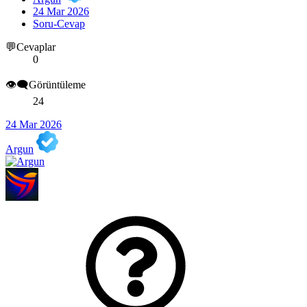
24 Mar 2026
Soru-Cevap
💬Cevaplar
0
👁️‍🗨️Görüntüleme
24
24 Mar 2026
Argun