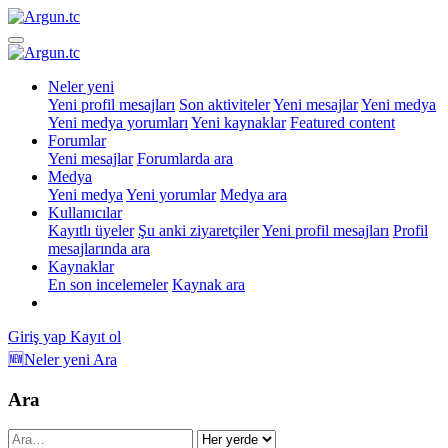
Neler yeni
Yeni profil mesajları
Son aktiviteler
Yeni mesajlar
Yeni medya
Yeni medya yorumları
Yeni kaynaklar
Featured content
Forumlar
Yeni mesajlar
Forumlarda ara
Medya
Yeni medya
Yeni yorumlar
Medya ara
Kullanıcılar
Kayıtlı üyeler
Şu anki ziyaretçiler
Yeni profil mesajları
Profil
mesajlarında ara
Kaynaklar
En son incelemeler
Kaynak ara
Giriş yap
Kayıt ol
🆕Neler yeni
Ara
Ara