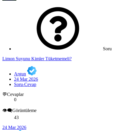
Soru
Limon Suyunu Kimler Tüketmemeli?
Argun
24 Mar 2026
Soru-Cevap
💬Cevaplar
0
👁️‍🗨️Görüntüleme
43
24 Mar 2026