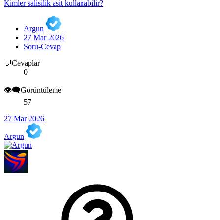
Kimler salisilik asit kullanabilir?
Argun
27 Mar 2026
Soru-Cevap
💬Cevaplar
0
👁️‍🗨️Görüntüleme
57
27 Mar 2026
Argun