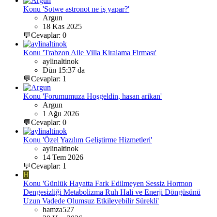
Konu 'Sotwe astronot ne iş yapar?'
Argun
18 Kas 2025
💬Cevaplar: 0
Konu 'Trabzon Aile Villa Kiralama Firması'
aylinaltinok
Dün 15:37 da
💬Cevaplar: 1
Konu 'Forumumuza Hoşgeldin, hasan arikan'
Argun
1 Ağu 2026
💬Cevaplar: 0
Konu 'Özel Yazılım Geliştirme Hizmetleri'
aylinaltinok
14 Tem 2026
💬Cevaplar: 1
H
Konu 'Günlük Hayatta Fark Edilmeyen Sessiz Hormon
Dengesizliği Metabolizma Ruh Hali ve Enerji Döngüsünü
Uzun Vadede Olumsuz Etkileyebilir Sürekli'
hamza527