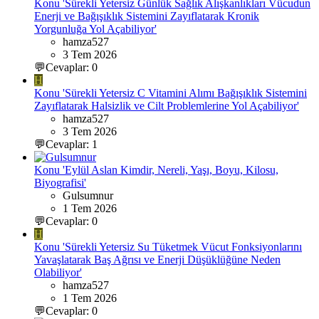
Konu 'Sürekli Yetersiz Günlük Sağlık Alışkanlıkları Vücudun
Enerji ve Bağışıklık Sistemini Zayıflatarak Kronik
Yorgunluğa Yol Açabiliyor'
hamza527
3 Tem 2026
💬Cevaplar: 0
H
Konu 'Sürekli Yetersiz C Vitamini Alımı Bağışıklık Sistemini
Zayıflatarak Halsizlik ve Cilt Problemlerine Yol Açabiliyor'
hamza527
3 Tem 2026
💬Cevaplar: 1
Konu 'Eylül Aslan Kimdir, Nereli, Yaşı, Boyu, Kilosu,
Biyografisi'
Gulsumnur
1 Tem 2026
💬Cevaplar: 0
H
Konu 'Sürekli Yetersiz Su Tüketmek Vücut Fonksiyonlarını
Yavaşlatarak Baş Ağrısı ve Enerji Düşüklüğüne Neden
Olabiliyor'
hamza527
1 Tem 2026
💬Cevaplar: 0