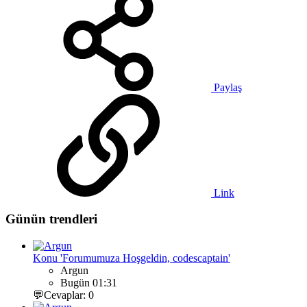
Paylaş
Link
Günün trendleri
Konu 'Forumumuza Hoşgeldin, codescaptain'
Argun
Bugün 01:31
💬Cevaplar: 0