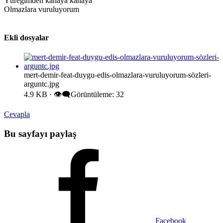
Yüreğimden kanaya kanaya
Olmazlara vuruluyorum
Ekli dosyalar
mert-demir-feat-duygu-edis-olmazlara-vuruluyorum-sözleri-
arguntc.jpg
4.9 KB · 👁️‍🗨️Görüntüleme: 32
Cevapla
Bu sayfayı paylaş
Facebook