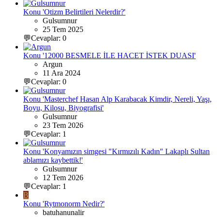
Konu 'Otizm Belirtileri Nelerdir?'
Gulsumnur
25 Tem 2025
💬Cevaplar: 0
Konu '12000 BESMELE İLE HACET İSTEK DUASI'
Argun
11 Ara 2024
💬Cevaplar: 0
Konu 'Masterchef Hasan Alp Karabacak Kimdir, Nereli, Yaşı,
Boyu, Kilosu, Biyografisi'
Gulsumnur
23 Tem 2026
💬Cevaplar: 1
Konu 'Konyamızın simgesi "Kırmızılı Kadın" Lakaplı Sultan
ablamızı kaybettik!'
Gulsumnur
12 Tem 2026
💬Cevaplar: 1
B
Konu 'Rytmonorm Nedir?'
batuhanunalir