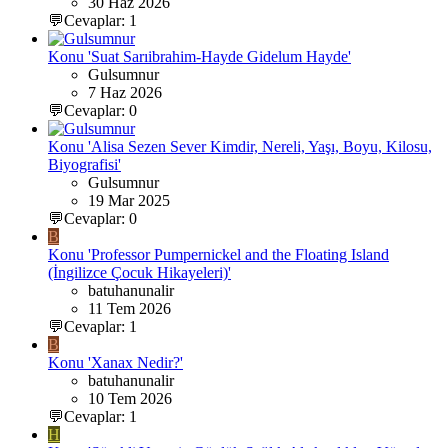
30 Haz 2026
💬Cevaplar: 1
Konu 'Suat Sarıibrahim-Hayde Gidelum Hayde'
Gulsumnur
7 Haz 2026
💬Cevaplar: 0
Konu 'Alisa Sezen Sever Kimdir, Nereli, Yaşı, Boyu, Kilosu,
Biyografisi'
Gulsumnur
19 Mar 2025
💬Cevaplar: 0
B
Konu 'Professor Pumpernickel and the Floating Island
(İngilizce Çocuk Hikayeleri)'
batuhanunalir
11 Tem 2026
💬Cevaplar: 1
B
Konu 'Xanax Nedir?'
batuhanunalir
10 Tem 2026
💬Cevaplar: 1
H