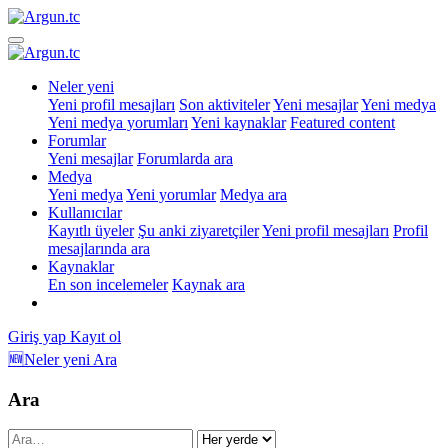
Neler yeni
Yeni profil mesajları
Son aktiviteler
Yeni mesajlar
Yeni medya
Yeni medya yorumları
Yeni kaynaklar
Featured content
Forumlar
Yeni mesajlar
Forumlarda ara
Medya
Yeni medya
Yeni yorumlar
Medya ara
Kullanıcılar
Kayıtlı üyeler
Şu anki ziyaretçiler
Yeni profil mesajları
Profil
mesajlarında ara
Kaynaklar
En son incelemeler
Kaynak ara
Giriş yap
Kayıt ol
🆕Neler yeni
Ara
Ara