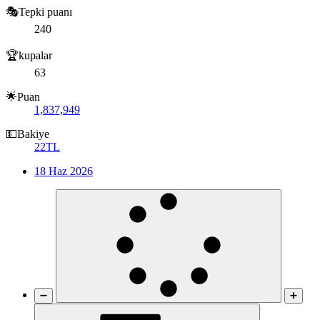
🎭Tepki puanı
240
🏆kupalar
63
🌟Puan
1,837,949
💵Bakiye
22TL
18 Haz 2026
➖
➕