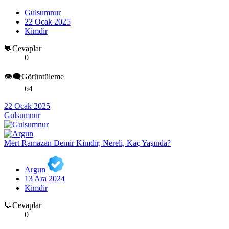
Gulsumnur
22 Ocak 2025
Kimdir
💬Cevaplar
0
👁️‍🗨️Görüntüleme
64
22 Ocak 2025
Gulsumnur
Mert Ramazan Demir Kimdir, Nereli, Kaç Yaşında?
Argun
13 Ara 2024
Kimdir
💬Cevaplar
0