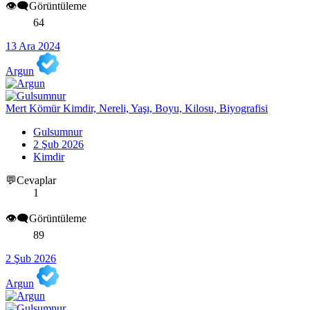
👁️‍🗨️Görüntüleme
64
13 Ara 2024
Argun
Mert Kömür Kimdir, Nereli, Yaşı, Boyu, Kilosu, Biyografisi
Gulsumnur
2 Şub 2026
Kimdir
💬Cevaplar
1
👁️‍🗨️Görüntüleme
89
2 Şub 2026
Argun