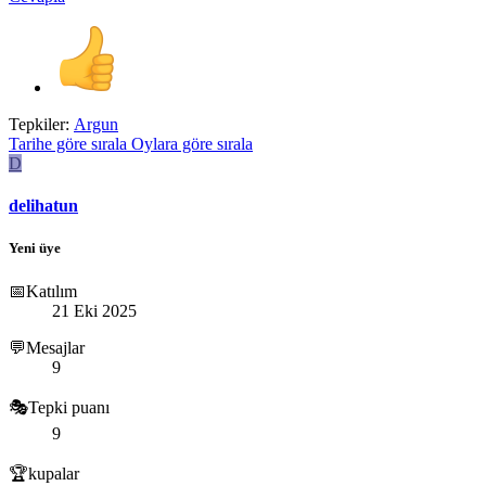
Tepkiler:
Argun
Tarihe göre sırala
Oylara göre sırala
D
delihatun
Yeni üye
📅Katılım
21 Eki 2025
💬Mesajlar
9
🎭Tepki puanı
9
🏆kupalar