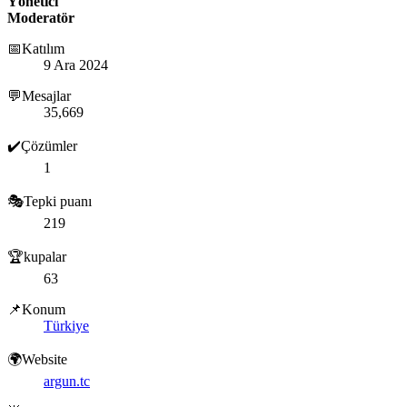
Yönetici
Moderatör
📅Katılım
9 Ara 2024
💬Mesajlar
35,669
✔️Çözümler
1
🎭Tepki puanı
219
🏆kupalar
63
📌Konum
Türkiye
🌍Website
argun.tc