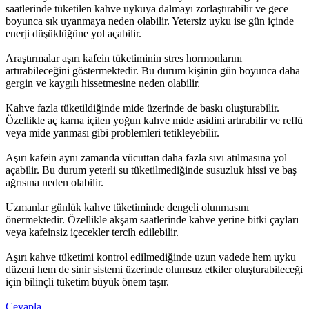
saatlerinde tüketilen kahve uykuya dalmayı zorlaştırabilir ve gece
boyunca sık uyanmaya neden olabilir. Yetersiz uyku ise gün içinde
enerji düşüklüğüne yol açabilir.
Araştırmalar aşırı kafein tüketiminin stres hormonlarını
artırabileceğini göstermektedir. Bu durum kişinin gün boyunca daha
gergin ve kaygılı hissetmesine neden olabilir.
Kahve fazla tüketildiğinde mide üzerinde de baskı oluşturabilir.
Özellikle aç karna içilen yoğun kahve mide asidini artırabilir ve reflü
veya mide yanması gibi problemleri tetikleyebilir.
Aşırı kafein aynı zamanda vücuttan daha fazla sıvı atılmasına yol
açabilir. Bu durum yeterli su tüketilmediğinde susuzluk hissi ve baş
ağrısına neden olabilir.
Uzmanlar günlük kahve tüketiminde dengeli olunmasını
önermektedir. Özellikle akşam saatlerinde kahve yerine bitki çayları
veya kafeinsiz içecekler tercih edilebilir.
Aşırı kahve tüketimi kontrol edilmediğinde uzun vadede hem uyku
düzeni hem de sinir sistemi üzerinde olumsuz etkiler oluşturabileceği
için bilinçli tüketim büyük önem taşır.
Cevapla