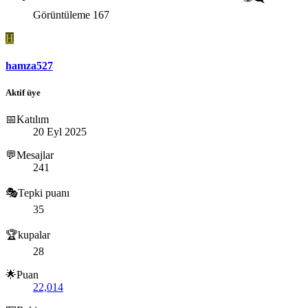
Görüntüleme
167
H
hamza527
Aktif üye
📅Katılım
20 Eyl 2025
💬Mesajlar
241
🎭Tepki puanı
35
🏆kupalar
28
🌟Puan
22,014