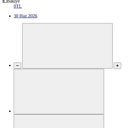
💵Bakiye
0TL
30 Haz 2026
➖
➕