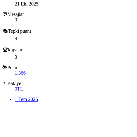
21 Eki 2025
💬Mesajlar
9
🎭Tepki puanı
9
🏆kupalar
3
🌟Puan
1,366
💵Bakiye
0TL
1 Tem 2026