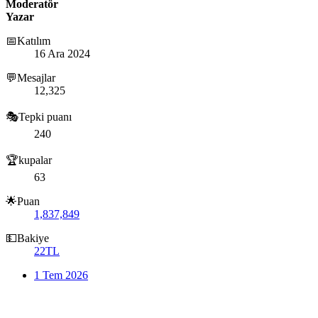
Moderatör
Yazar
📅Katılım
16 Ara 2024
💬Mesajlar
12,325
🎭Tepki puanı
240
🏆kupalar
63
🌟Puan
1,837,849
💵Bakiye
22TL
1 Tem 2026