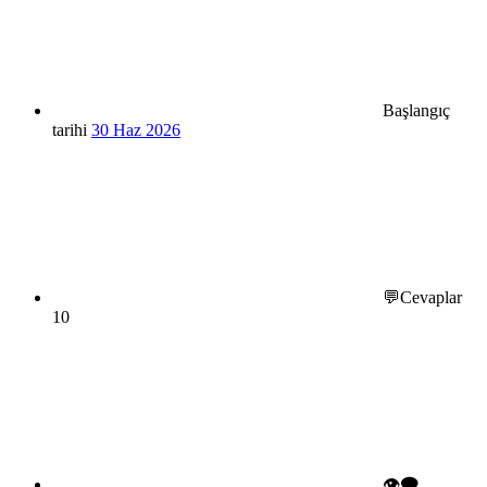
Başlangıç
tarihi
30 Haz 2026
💬Cevaplar
10
👁️‍🗨️