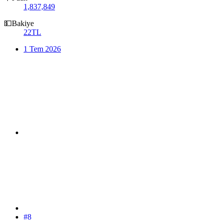
1,837,849
💵Bakiye
22TL
1 Tem 2026
#8