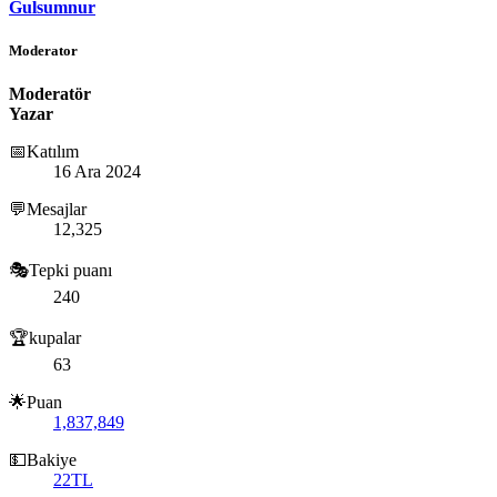
Gulsumnur
Moderator
Moderatör
Yazar
📅Katılım
16 Ara 2024
💬Mesajlar
12,325
🎭Tepki puanı
240
🏆kupalar
63
🌟Puan
1,837,849
💵Bakiye
22TL