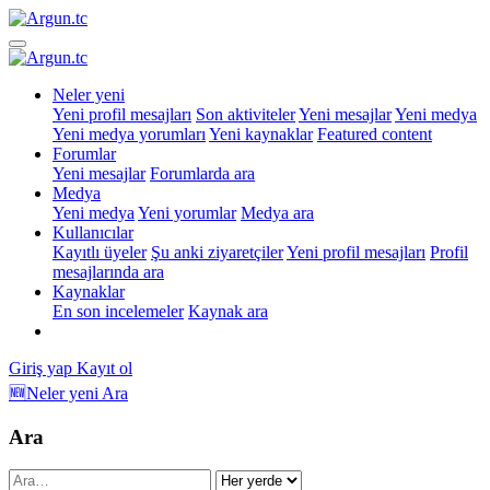
Neler yeni
Yeni profil mesajları
Son aktiviteler
Yeni mesajlar
Yeni medya
Yeni medya yorumları
Yeni kaynaklar
Featured content
Forumlar
Yeni mesajlar
Forumlarda ara
Medya
Yeni medya
Yeni yorumlar
Medya ara
Kullanıcılar
Kayıtlı üyeler
Şu anki ziyaretçiler
Yeni profil mesajları
Profil
mesajlarında ara
Kaynaklar
En son incelemeler
Kaynak ara
Giriş yap
Kayıt ol
🆕Neler yeni
Ara
Ara