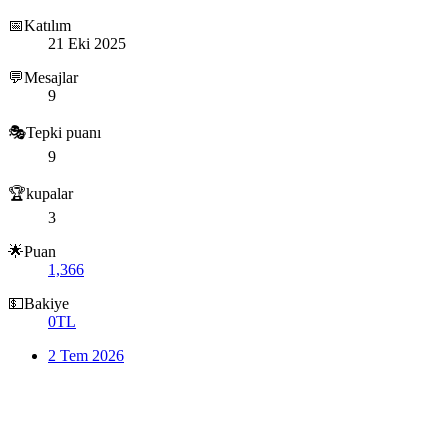
📅Katılım
21 Eki 2025
💬Mesajlar
9
🎭Tepki puanı
9
🏆kupalar
3
🌟Puan
1,366
💵Bakiye
0TL
2 Tem 2026