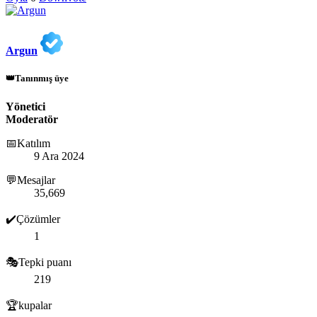
Argun
👑Tanınmış üye
Yönetici
Moderatör
📅Katılım
9 Ara 2024
💬Mesajlar
35,669
✔️Çözümler
1
🎭Tepki puanı
219
🏆kupalar