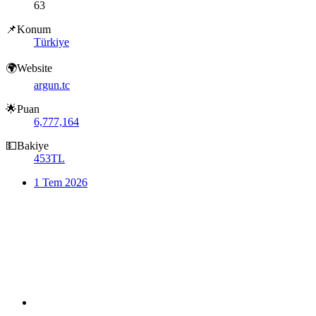
63
📌Konum
Türkiye
🌍Website
argun.tc
🌟Puan
6,777,164
💵Bakiye
453TL
1 Tem 2026