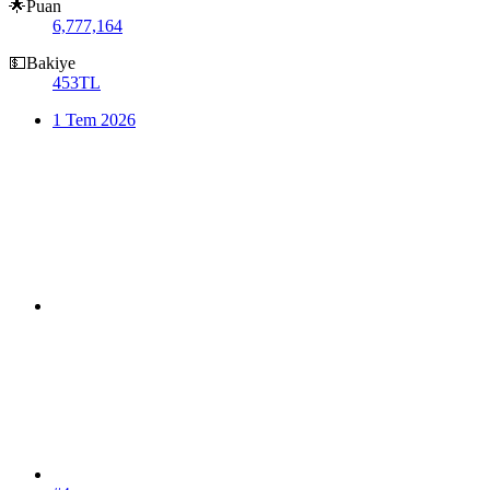
🌟Puan
6,777,164
💵Bakiye
453TL
1 Tem 2026